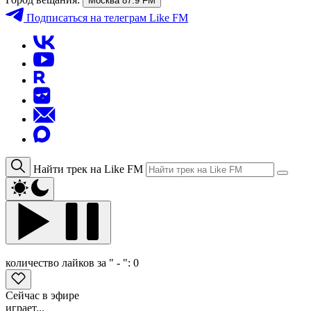
Москва 87.9 FM
Подписаться
на телеграм Like FM
Найти трек на Like FM
количество лайков за " - ":
0
Сейчас в эфире
играет...