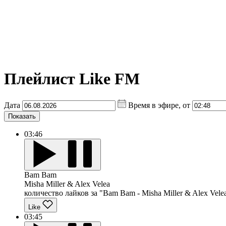
Плейлист Like FM
Дата
Время в эфире, от
Показать
03:46
Bam Bam
Misha Miller & Alex Velea
количество лайков за "Bam Bam - Misha Miller & Alex Velea
Like
03:45