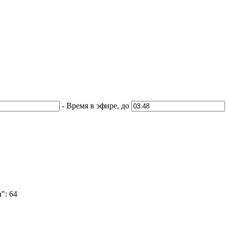
-
Время в эфире, до
":
64