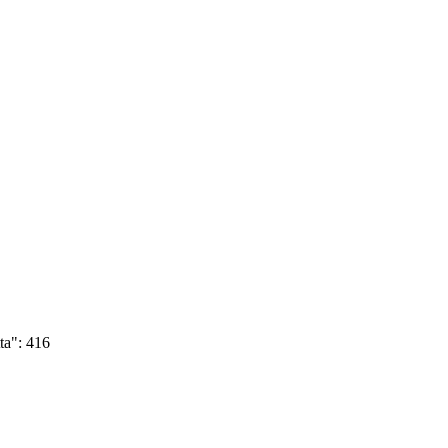
ta":
416