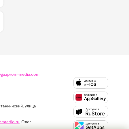
ИЧЕСТВО ЛАЙКОВ ЗА "SWIM - BTS":
@gazprom-media.com
станкинский, улица
Слушайте
Like
FM
pmradio.ru
, Олег
в: