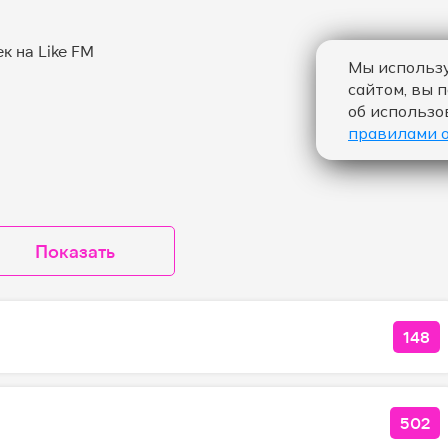
Мы использу
сайтом, вы 
об использо
правилами 
Показать
148
КОЛ
502
КОЛ