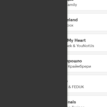
04:28
5sta Family
Graceland
04:25
Yearboox
Heal My Heart
04:23
Imanbek & YouNotUs
Всё прошло
04:21
Мари Краймбрери
LETO
04:19
JONY & FEDUK
Criminals
04:16