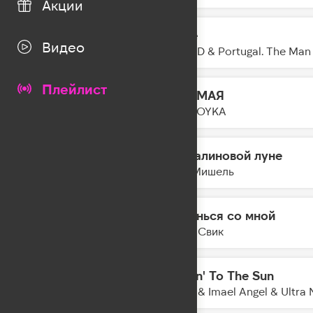
Акции
Glide
05:06
Видео
NEIKED & Portugal. The Man
Плейлист
Я САМАЯ
05:04
MIA BOYKA
На малиновой луне
05:01
Моя Мишель
Останься со мной
04:58
Лёша Свик
Movin' To The Sun
04:55
Hugel & Imael Angel & Ultra 