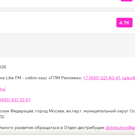
4.7K
КОЛ
026
на Like FM - сейлз-хаус «ГПМ Реклама»:
+7 (495) 921-40-41
,
sales
ru/
 (495) 937 33 67
ская Федерация, город Москва, вн.тер.г. муниципальный округ О
12.
льного развития обращаться в Отдел дистрибуции
distribution@g