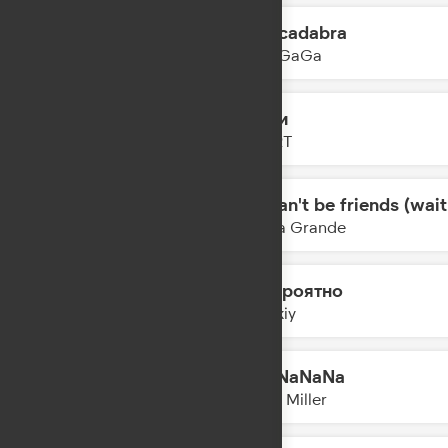
Abracadabra
04:52
Lady GaGa
мутки
04:50
ZIVERT
we can't be friends (wait
04:47
Ariana Grande
Невероятно
04:45
Zvonkiy
Hey NaNaNa
04:43
Misha Miller