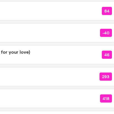
84
КО
-40
КОЛ
 for your love)
46
КОЛ
293
КОЛ
418
КОЛ