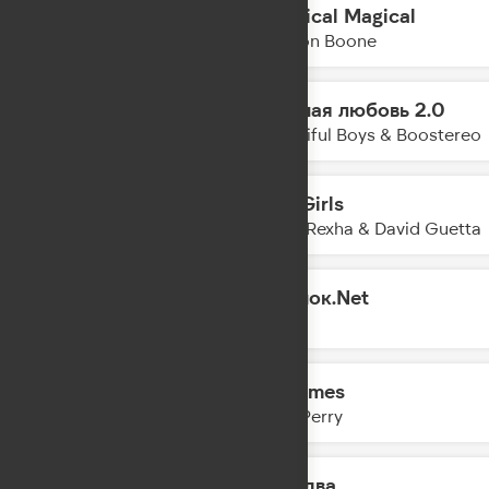
Mystical Magical
04:40
Benson Boone
Нежная любовь 2.0
04:37
Beautiful Boys & Boostereo
Sad Girls
04:36
Bebe Rexha & David Guetta
Одинок.Net
04:32
MOT
Lifetimes
04:30
Katy Perry
Раз, два