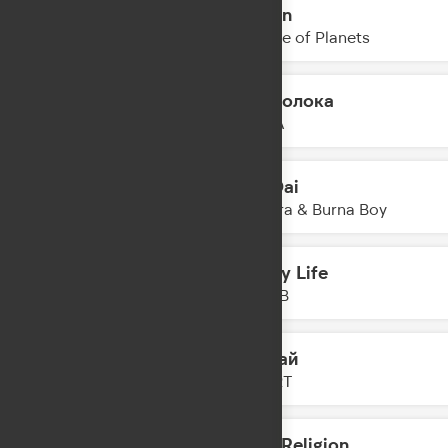
Destin
15:12
Parade of Planets
Проволока
15:10
PIZZA
Dai Dai
15:07
Shakira & Burna Boy
All My Life
15:05
R3HAB
Гудбай
15:03
ZIVERT
New Religion