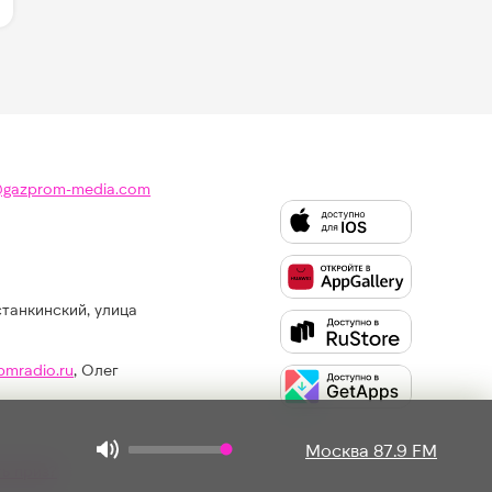
@gazprom-media.com
станкинский, улица
Слушайте
Like
FM
pmradio.ru
, Олег
в:
Москва 87.9 FM
ть приз?