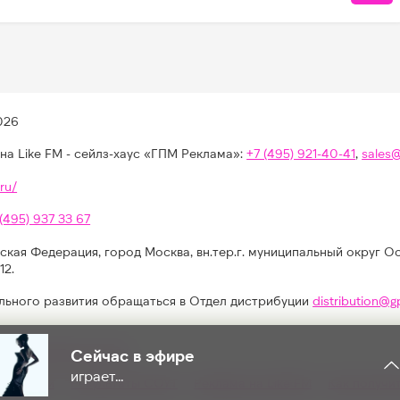
026
на Like FM - сейлз-хаус «ГПМ Реклама»:
+7 (495) 921-40-41
,
sales
ru/
 (495) 937 33 67
ская Федерация, город Москва, вн.тер.г. муниципальный округ О
12.
льного развития обращаться в Отдел дистрибуции
distribution@g
иях, конкурсах, играх
Сейчас в эфире
играет...
альности
Результаты СОУТ
Реклама на Like FM
Как получи