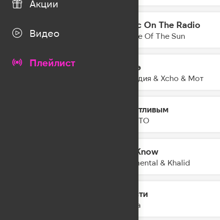
Акции
Music On The Radio
15:41
Видео
Empire Of The Sun
Плейлист
Шадэ
15:38
By Индия & Xcho & Мот
Счастливым
15:33
NILETTO
All I Know
15:31
Rudimental & Khalid
Прости
15:29
Амура