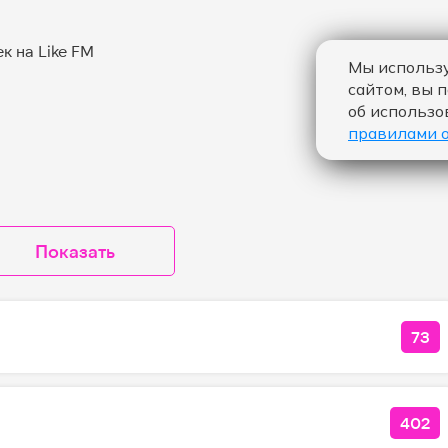
Мы использу
сайтом, вы 
об использо
правилами 
Показать
73
КО
402
КОЛ