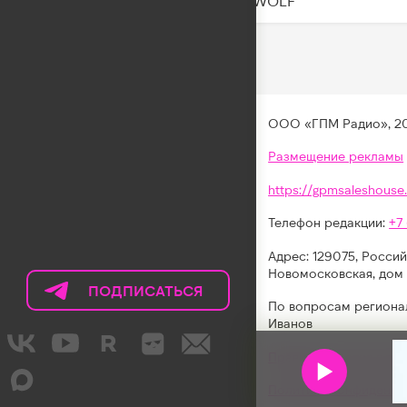
BEARWOLF
ООО «ГПМ Радио», 2
Размещение рекламы
https://gpmsaleshouse.
Телефон редакции:
+7
Адрес: 129075, Россий
Новомосковская, дом 
ПОДПИСАТЬСЯ
НА
По вопросам региона
ТЕЛЕГРАМ
Иванов
LIKE
Правила участия в акц
FM
Политика конфиденци