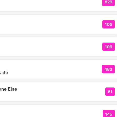
829
КОЛ
105
КОЛ
109
КОЛ
483
КОЛ
Naté
one Else
81
КО
145
КОЛ