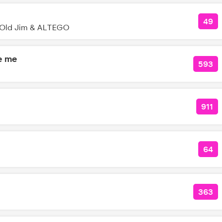
49
КОЛ
& Old Jim & ALTEGO
e me
593
КОЛ
911
КОЛ
64
КОЛ
363
КОЛ