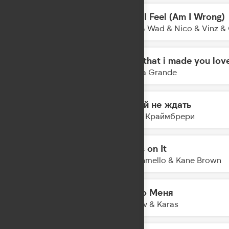
How I Feel (Am I Wrong)
15:26
Faul & Wad & Nico & Vinz 
hate that i made you lov
15:23
Ariana Grande
Давай не ждать
15:21
Мари Краймбрери
Miles on It
15:18
Marshmello & Kane Brown
Мимо Меня
15:15
Filatov & Karas