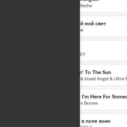
15:01
Bebe Rexha
Ясный мой свет
14:58
Винтаж
Fire
14:55
BLIZKEY
Movin' To The Sun
14:53
Hugel & Imael Angel & Ultra 
Sorry I'm Here For Some
14:50
Benson Boone
Один в поле воин
14:49