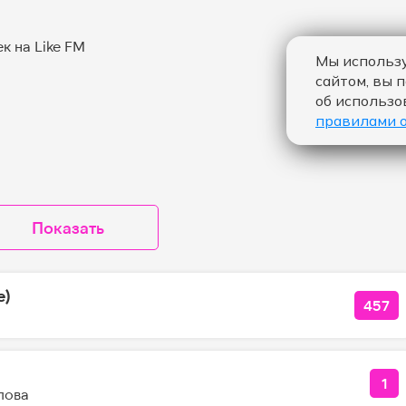
Мы использу
сайтом, вы 
об использо
правилами 
Показать
e)
457
КОЛ
1
КО
лова