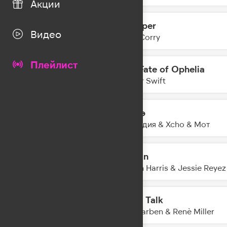
Акции
Whisper
21:39
Видео
Joel Corry
Плейлист
The Fate of Ophelia
21:36
Taylor Swift
Шадэ
21:34
By Индия & Xcho & Мот
Ocean
21:30
Calvin Harris & Jessie Reyez
Body Talk
21:28
Alle Farben & Renè Miller