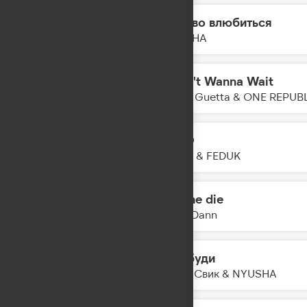
Заново влюбиться
21:24
DAASHA
I Don't Wanna Wait
21:22
David Guetta & ONE REPUB
LETO
21:19
JONY & FEDUK
Let me die
21:17
Mark Dann
Пробуди
21:15
Лёша Свик & NYUSHA