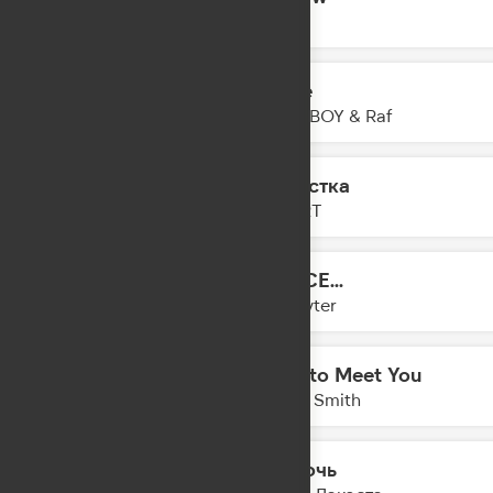
21:00
Eben
Wave
20:57
FAST BOY & Raf
Эгоистка
20:55
ZIVERT
DANCE...
20:52
Slayyyter
Nice to Meet You
20:49
Myles Smith
На ночь
20:48