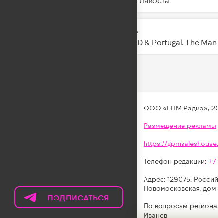
Коста Лакоста
Glide
20:46
NEIKED & Portugal. The Man
ООО «ГПМ Радио», 2
Размещение рекламы
https://gpmsaleshouse.
Телефон редакции:
+7
Адрес: 129075, Россий
Новомосковская, дом 
ПОДПИСАТЬСЯ
НА
По вопросам региона
ТЕЛЕГРАМ
Иванов