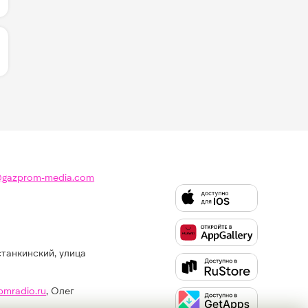
ИЧЕСТВО ЛАЙКОВ ЗА "GLIDE - NEIKED & PORTUGAL. THE
@gazprom-media.com
станкинский, улица
Слушайте
Like
FM
pmradio.ru
, Олег
в: