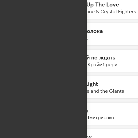
Turn Up The Love
21:13
Claptone & Crystal Fighters
Проволока
21:10
PIZZA
Давай не ждать
21:08
Мари Краймбрери
Red Light
21:05
Sophie and the Giants
Шёлк
21:03
Ваня Дмитриенко
Hollow