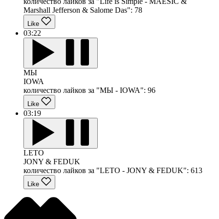
количество лайков за "Life is Simple - MAESIC &
Marshall Jefferson & Salome Das":
78
Like
03:22
МЫ
IOWA
количество лайков за "МЫ - IOWA":
96
Like
03:19
LETO
JONY & FEDUK
количество лайков за "LETO - JONY & FEDUK":
613
Like