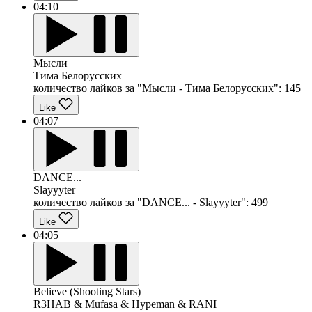
04:10
Мысли
Тима Белорусских
количество лайков за "Мысли - Тима Белорусских":
145
Like
04:07
DANCE...
Slayyyter
количество лайков за "DANCE... - Slayyyter":
499
Like
04:05
Believe (Shooting Stars)
R3HAB & Mufasa & Hypeman & RANI