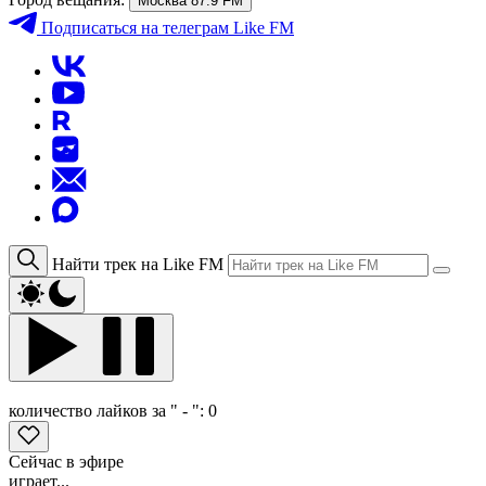
Москва 87.9 FM
Подписаться
на телеграм Like FM
Найти трек на Like FM
количество лайков за " - ":
0
Сейчас в эфире
играет...