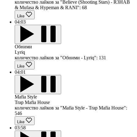
количество лайков за "Believe (Shooting Stars) - R3HAB
& Mufasa & Hypeman & RANI":
68
Like
04:03
Обними
Lyriq
количество лайков за "Обними - Lyriq":
131
Like
04:01
Mafia Style
Trap Mafia House
количество лайков за "Mafia Style - Trap Mafia House":
546
Like
03:58