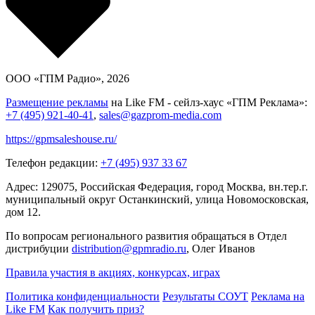
ООО «ГПМ Радио», 2026
Размещение рекламы
на Like FM - сейлз-хаус «ГПМ Реклама»:
+7 (495) 921-40-41
,
sales@gazprom-media.com
https://gpmsaleshouse.ru/
Телефон редакции:
+7 (495) 937 33 67
Адрес: 129075, Российская Федерация, город Москва, вн.тер.г.
муниципальный округ Останкинский, улица Новомосковская,
дом 12.
По вопросам регионального развития обращаться в Отдел
дистрибуции
distribution@gpmradio.ru
, Олег Иванов
Правила участия в акциях, конкурсах, играх
Политика конфиденциальности
Результаты СОУТ
Реклама на
Like FM
Как получить приз?