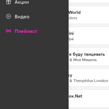
Акции
Mad World
10:37
Видео
Twocolors
Плейлист
Houdini
10:33
Dua Lipa
Если я буду танцевать
10:30
Баста & Моя Мишель
Galaxy
10:28
Kungs & Theophilus London
Одинок.Net
10:25
MOT