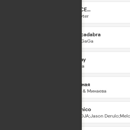
DANCE...
10:23
Slayyyter
Abracadabra
10:20
Lady GaGa
Homay
10:15
Ay Yola
Сильная
10:13
IOWA & Минаева
Mi Chico
10:11
DJ GOJA;Jason Derulo;Mel