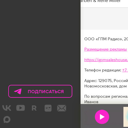
Alle Farben & Renè Miller
ООО «ГПМ Радио», 2
Размещение рекламы
https://gpmsaleshouse.
Телефон редакции:
+7
Адрес: 129075, Россий
Новомосковская, дом 
ПОДПИСАТЬСЯ
НА
По вопросам региона
ТЕЛЕГРАМ
Иванов
LIKE
Правила участия в акц
FM
Политика конфиденци