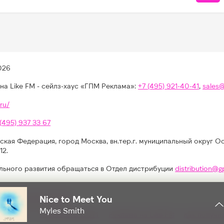
026
на Like FM - сейлз-хаус «ГПМ Реклама»:
+7 (495) 921-40-41
,
sales
ru/
 (495) 937 33 67
ская Федерация, город Москва, вн.тер.г. муниципальный округ О
12.
льного развития обращаться в Отдел дистрибуции
distribution@g
иях, конкурсах, играх
Nice to Meet You
Myles Smith
альности
Результаты СОУТ
Реклама на Like FM
Как получи