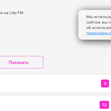
Мы использу
сайтом, вы 
об использо
правилами 
Показать
0
КО
72
КО