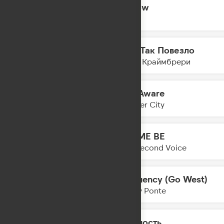
Hollow
10:08
Eben
Мне Так Повезло
10:06
Мари Краймбрери
Self Aware
10:04
Temper City
LET ME BE
10:01
The Second Voice
Frequency (Go West)
09:58
Gabry Ponte
Нежность