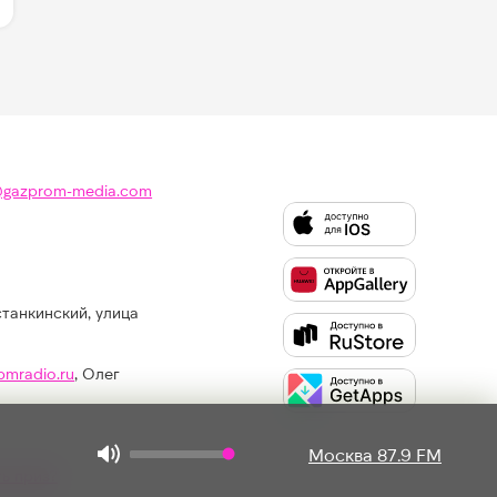
@gazprom-media.com
станкинский, улица
Слушайте
Like
FM
pmradio.ru
, Олег
в:
Москва 87.9 FM
ть приз?