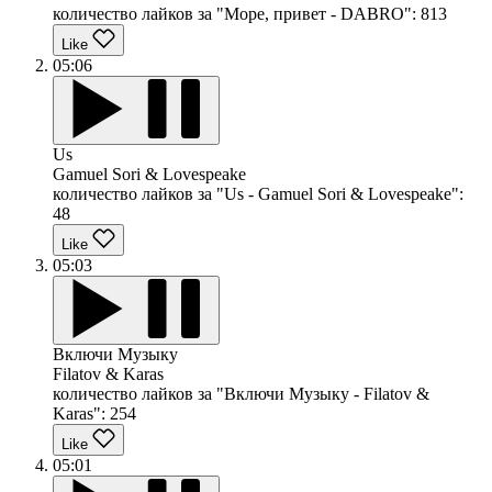
количество лайков за "Море, привет - DABRO":
813
Like
05:06
Us
Gamuel Sori & Lovespeake
количество лайков за "Us - Gamuel Sori & Lovespeake":
48
Like
05:03
Включи Музыку
Filatov & Karas
количество лайков за "Включи Музыку - Filatov &
Karas":
254
Like
05:01