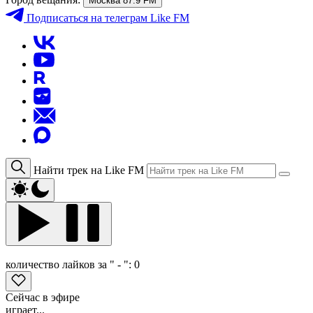
Москва 87.9 FM
Подписаться
на телеграм Like FM
Найти трек на Like FM
количество лайков за " - ":
0
Сейчас в эфире
играет...