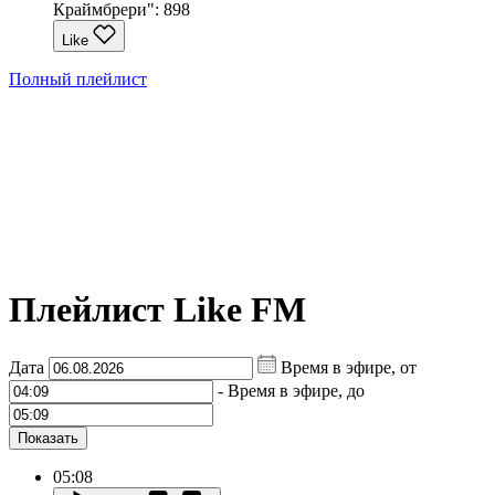
Краймбрери":
898
Like
Полный плейлист
Плейлист Like FM
Дата
Время в эфире, от
-
Время в эфире, до
Показать
05:08