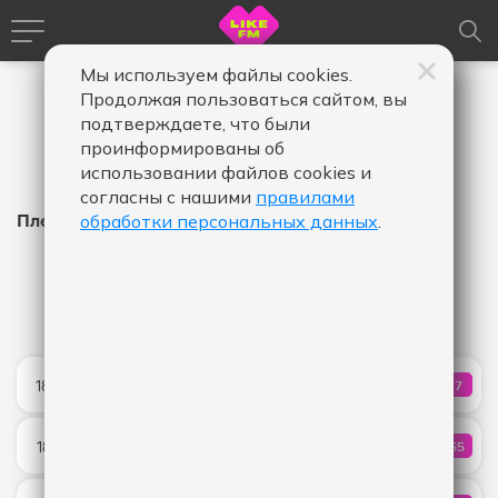
Мы используем файлы cookies.
Продолжая пользоваться сайтом, вы
подтверждаете, что были
проинформированы об
использовании файлов cookies и
согласны с нашими
правилами
Плейлист Like FM
обработки персональных данных
.
Время
Время
Дата
-
в
в
эфире,
эфире,
Показать
от
до
Без тебя
18:03
97
КОЛИЧ
НайдИ
Dai Dai
18:01
555
КОЛИЧЕ
Shakira & Burna Boy
Flip Side