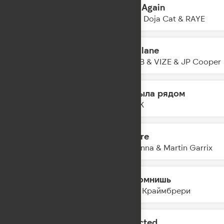
Born Again
21:17
Lisa & Doja Cat & RAYE
Jet Plane
21:15
R3HAB & VIZE & JP Cooper
Ты была рядом
21:12
FEDUK
Bizarre
21:10
Madonna & Martin Garrix
Ты помнишь
21:07
Мари Краймбрери
Addicted