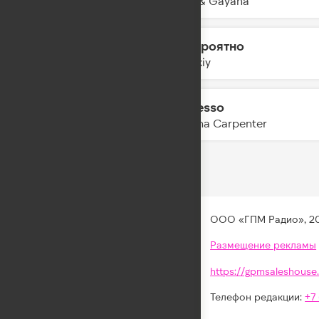
MOT & Gayana
Невероятно
20:51
Zvonkiy
Espresso
20:48
Sabrina Carpenter
ООО «ГПМ Радио», 2
Размещение рекламы
https://gpmsaleshouse.
Телефон редакции:
+7