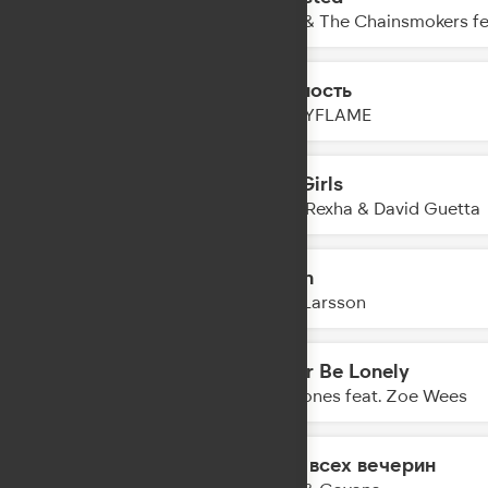
21:05
Zerb & The Chainsmokers fe
Нежность
21:02
HOLLYFLAME
Sad Girls
21:01
Bebe Rexha & David Guetta
Crush
20:57
Zara Larsson
Never Be Lonely
20:55
Jax Jones feat. Zoe Wees
Гимн всех вечерин
20:53