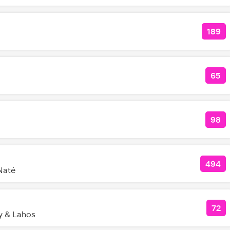
189
КОЛ
65
КОЛ
98
КОЛ
494
КОЛ
Naté
72
КО
y & Lahos