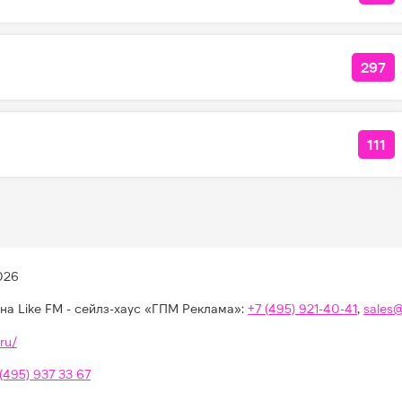
297
КОЛ
111
КОЛ
026
на Like FM - сейлз-хаус «ГПМ Реклама»:
+7 (495) 921-40-41
,
sales
ru/
 (495) 937 33 67