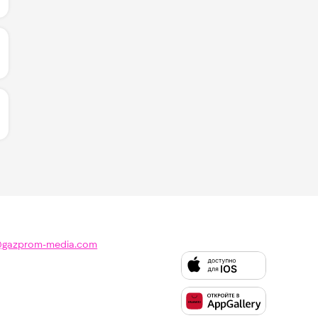
ИЧЕСТВО ЛАЙКОВ ЗА "НЕВЕРОЯТНО - ZVONKIY":
ИЧЕСТВО ЛАЙКОВ ЗА "ESPRESSO - SABRINA CARPENTER
@gazprom-media.com