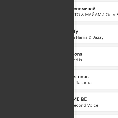
Не Вспоминай
21:29
NILETTO & МАЙАМИ Олег &
Satisfy
21:27
Calvin Harris & Jazzy
Canyons
21:24
YouNotUs
Белая ночь
21:22
Коста Лакоста
LET ME BE
21:19
The Second Voice