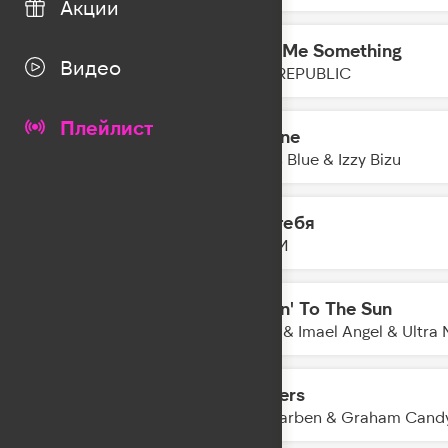
Акции
Give Me Something
21:42
Видео
ONE REPUBLIC
Плейлист
Lifeline
21:40
Jonas Blue & Izzy Bizu
Без тебя
21:38
НайдИ
Movin' To The Sun
21:35
Hugel & Imael Angel & Ultra 
Flowers
21:32
Alle Farben & Graham Cand