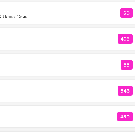
60
КО
 Лёша Свик
498
КОЛ
33
КО
546
КОЛ
480
КОЛ