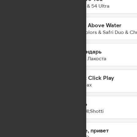
08:52
Anotr & 54 Ultra
Head Above Water
08:49
Twocolors & Safri Duo & Ch
Календарь
08:47
Коста Лакоста
Don't Click Play
08:44
Ava Max
Мало
08:42
AMCHI;Shotti
Море, привет
08:39