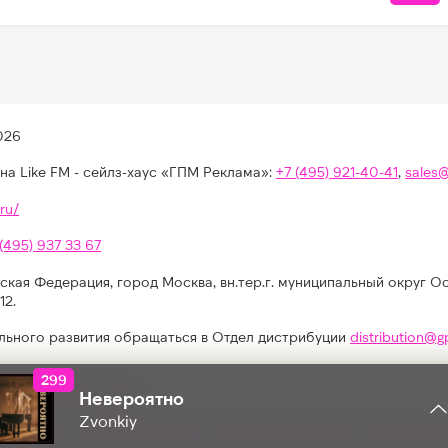
026
на Like FM - сейлз-хаус «ГПМ Реклама»:
+7 (495) 921-40-41
,
sales
ru/
 (495) 937 33 67
ская Федерация, город Москва, вн.тер.г. муниципальный округ О
12.
льного развития обращаться в Отдел дистрибуции
distribution@g
299
КОЛИЧЕСТВО ЛАЙКОВ ЗА " - ":
иях, конкурсах, играх
Невероятно
Zvonkiy
альности
Результаты СОУТ
Реклама на Like FM
Как получи