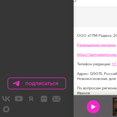
DABRO
ООО «ГПМ Радио», 2
Размещение рекламы
https://gpmsaleshouse.
Телефон редакции:
+7
Адрес: 129075, Россий
Новомосковская, дом 
ПОДПИСАТЬСЯ
НА
По вопросам региона
ТЕЛЕГРАМ
Иванов
LIKE
Правила участия в акц
FM
Политика конфиденци