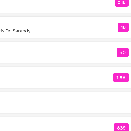
518
КОЛ
16
КО
ris De Sarandy
50
КО
1.8K
КОЛ
839
КОЛ