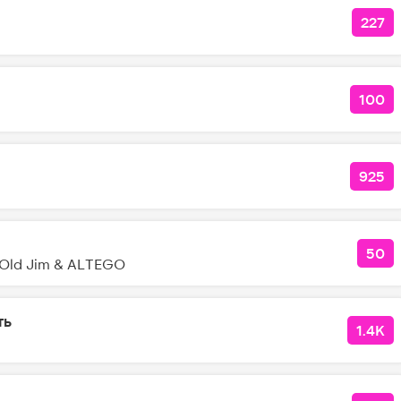
227
КОЛ
100
КОЛ
925
КОЛ
50
КОЛ
& Old Jim & ALTEGO
ть
1.4K
КОЛ
я