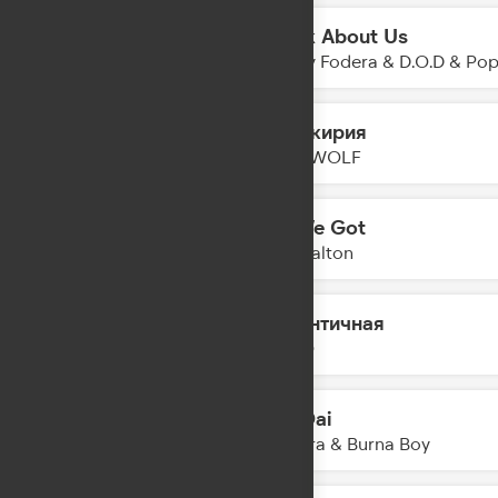
Think About Us
09:17
Sonny Fodera & D.O.D & Po
Валькирия
09:14
BEARWOLF
All We Got
09:12
Ray Dalton
Аутентичная
09:10
LYRIQ
Dai Dai
09:07
Shakira & Burna Boy