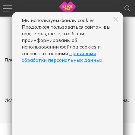
Мы используем файлы cookies.
Продолжая пользоваться сайтом, вы
подтверждаете, что были
проинформированы об
использовании файлов cookies и
согласны с нашими
правилами
Плейлист Like FM
обработки персональных данных
.
Время
Время
Дата
-
в
в
эфире,
эфире,
Показать
от
до
История эфира за указанный промежуток не найдена.