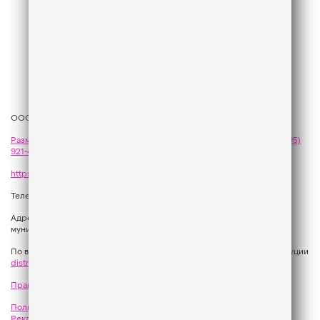
ООО «ГПМ Радио», 2026
Размещение рекламы
на Like FM - сейлз-хаус «ГПМ Реклама»:
+7 (495)
921-40-41
,
sales@gazprom-media.com
https://gpmsaleshouse.ru/
Телефон редакции:
+7 (495) 937 33 67
Адрес: 129075, Российская Федерация, город Москва, вн.тер.г.
муниципальный округ Останкинский, улица Новомосковская, дом 12.
По вопросам регионального развития обращаться в Отдел дистрибуции
distribution@gpmradio.ru
, Олег Иванов
Правила участия в акциях, конкурсах, играх
Политика конфиденциальности
Результаты СОУТ
Реклама на Like FM
Как получить приз?