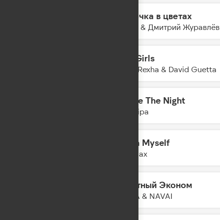
Девочка в цветах
17:22
Баста & Дмитрий Журавлёв
Sad Girls
17:21
Bebe Rexha & David Guetta
Dance The Night
17:19
Dua Lipa
Lovin Myself
17:15
Ava Max
Грустный Эконом
17:12
PIZZA & NAVAI