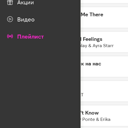
Акции
Take Me There
17:34
Видео
DA TI
Плейлист
Good Feelings
17:31
Coldplay & Ayra Starr
Намёк на нас
17:29
MOT
GAZ
17:27
ZIVERT
I Don't Know
17:24
Gabry Ponte & Erika