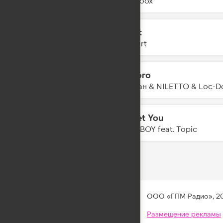
Yearboox
Say It
16:44
AtHeart
Дорого
16:42
Джиган & NILETTO & Loc-D
Forget You
16:39
FAST BOY feat. Topic
ООО «ГПМ Радио», 2
Размещение рекламы