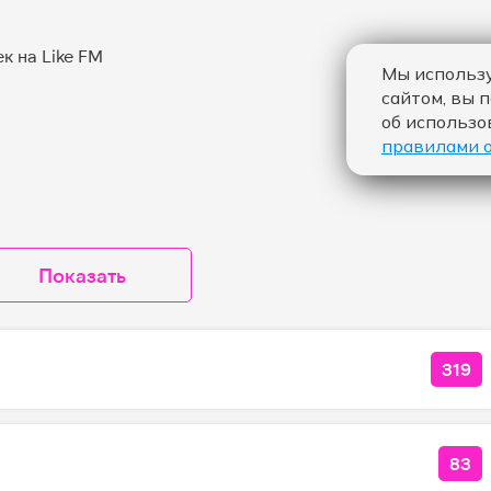
Мы использу
сайтом, вы 
об использо
правилами 
Показать
319
КОЛ
83
КО