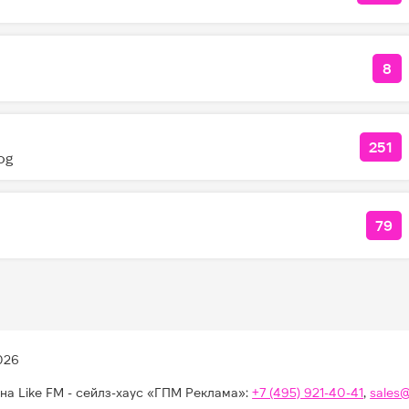
8
КО
251
КОЛ
og
79
КОЛ
026
на Like FM - сейлз-хаус «ГПМ Реклама»:
+7 (495) 921-40-41
,
sales