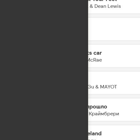
16:58
CYRIL & Dean Lewis
Лечу
16:56
JONY
Sports car
16:53
Tate McRae
айс
16:51
Mary Gu & MAYOT
Всё прошло
16:49
Мари Краймбрери
Graceland
16:46