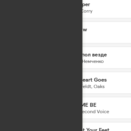
Whisper
17:10
Joel Corry
Hollow
17:07
Eben
Танцпол везде
17:05
Анна Немченко
My Heart Goes
17:04
Sam Feldt, Oaks
LET ME BE
17:01
The Second Voice
Fall At Your Feet