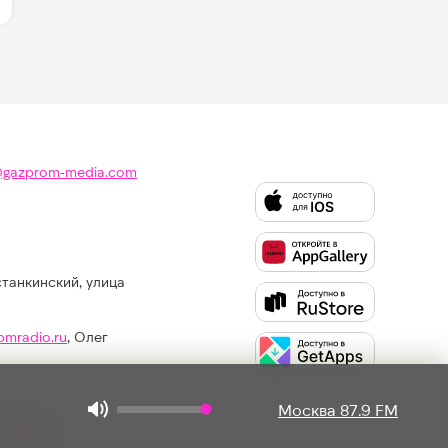
@gazprom-media.com
станкинский, улица
Слушайте
Like
FM
pmradio.ru
, Олег
в:
Москва 87.9 FM
ть приз?