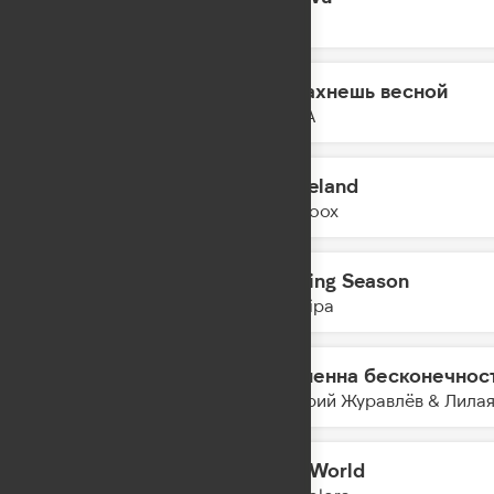
10:48
JONY
Ты пахнешь весной
10:46
5УТРА
Graceland
10:43
Yearboox
Training Season
10:41
Dua Lipa
Временна бесконечнос
10:38
Дмитрий Журавлёв & Лила
Mad World
10:36