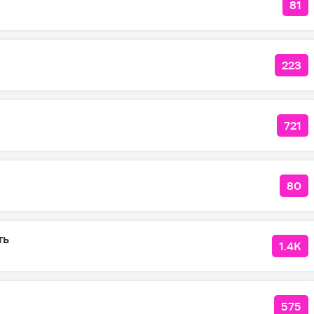
81
КО
223
КОЛ
721
КОЛ
80
КОЛ
ть
1.4K
КОЛ
я
575
КОЛ