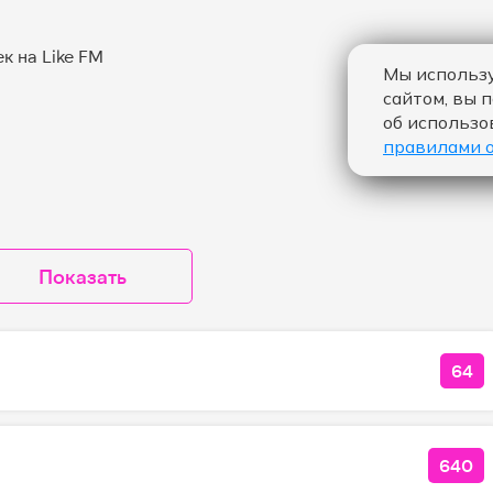
Мы использу
сайтом, вы 
об использо
правилами 
Показать
64
КОЛ
640
КОЛ