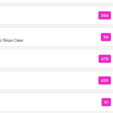
364
КОЛ
59
КО
 Лёша Свик
478
КОЛ
455
КОЛ
91
КО