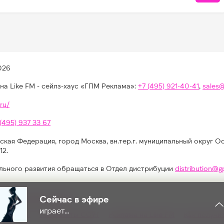
026
на Like FM - сейлз-хаус «ГПМ Реклама»:
+7 (495) 921-40-41
,
sales
ru/
 (495) 937 33 67
ская Федерация, город Москва, вн.тер.г. муниципальный округ О
12.
льного развития обращаться в Отдел дистрибуции
distribution@g
иях, конкурсах, играх
Сейчас в эфире
играет...
альности
Результаты СОУТ
Реклама на Like FM
Как получи