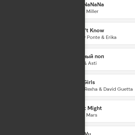
Hey NaNaNa
11:01
Misha Miller
I Don't Know
10:57
Gabry Ponte & Erika
Модный поп
10:55
Artik & Asti
Sad Girls
10:53
Bebe Rexha & David Guetta
I Just Might
10:51
Bruno Mars
Deja Vu