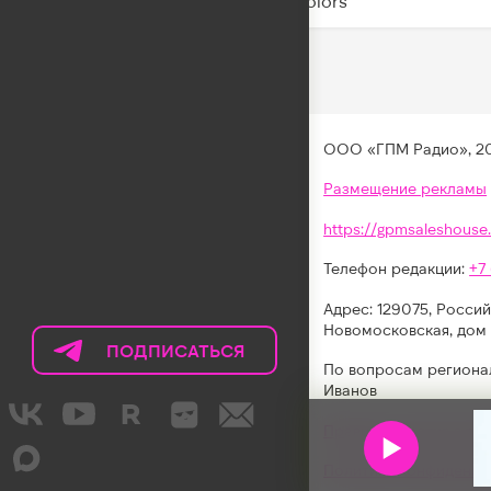
Twocolors
ООО «ГПМ Радио», 2
Размещение рекламы
https://gpmsaleshouse.
Телефон редакции:
+7
Адрес: 129075, Россий
Новомосковская, дом 
ПОДПИСАТЬСЯ
НА
По вопросам региона
ТЕЛЕГРАМ
Иванов
LIKE
Правила участия в акц
FM
Политика конфиденци