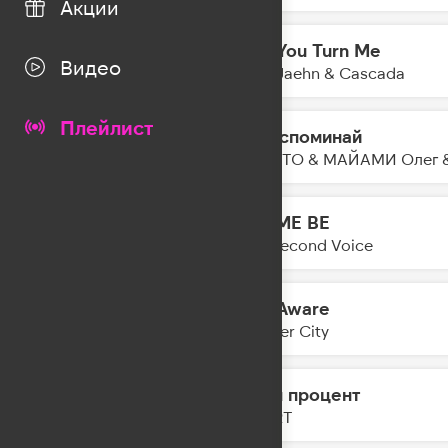
Акции
Boy You Turn Me
11:26
Видео
Felix Jaehn & Cascada
Плейлист
Не Вспоминай
11:23
NILETTO & МАЙАМИ Олег &
LET ME BE
11:21
The Second Voice
Self Aware
11:19
Temper City
Один процент
11:15
ZIVERT