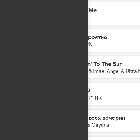
Hate Me
11:13
P!nk
Невероятно
11:10
Zvonkiy
Movin' To The Sun
11:08
Hugel & Imael Angel & Ultra 
JUMP
11:06
BLACKPINK
Гимн всех вечерин
11:03
MOT & Gayana