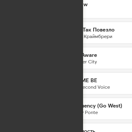
Hollow
10:08
Eben
Мне Так Повезло
10:06
Мари Краймбрери
Self Aware
10:04
Temper City
LET ME BE
10:01
The Second Voice
Frequency (Go West)
09:58
Gabry Ponte
Нежность