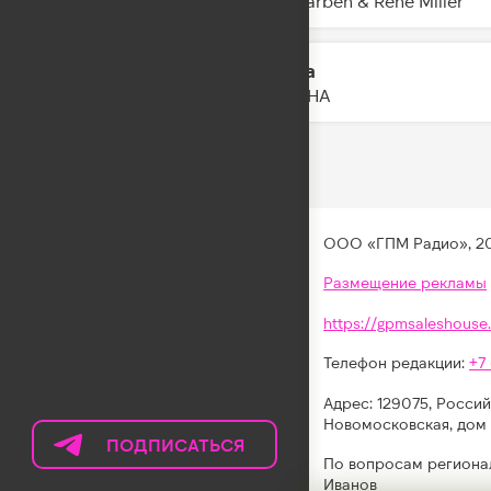
Alle Farben & Renè Miller
Пауза
09:43
DAASHA
ООО «ГПМ Радио», 2
Размещение рекламы
https://gpmsaleshouse.
Телефон редакции:
+7
Адрес: 129075, Россий
Новомосковская, дом 
ПОДПИСАТЬСЯ
НА
По вопросам региона
ТЕЛЕГРАМ
Иванов