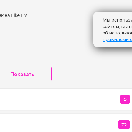
Мы использу
сайтом, вы 
об использо
правилами 
Показать
0
КО
72
КО