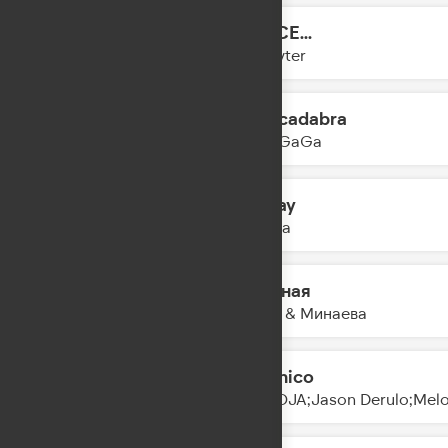
DANCE...
10:23
Slayyyter
Abracadabra
10:20
Lady GaGa
Homay
10:15
Ay Yola
Сильная
10:13
IOWA & Минаева
Mi Chico
10:11
DJ GOJA;Jason Derulo;Mel