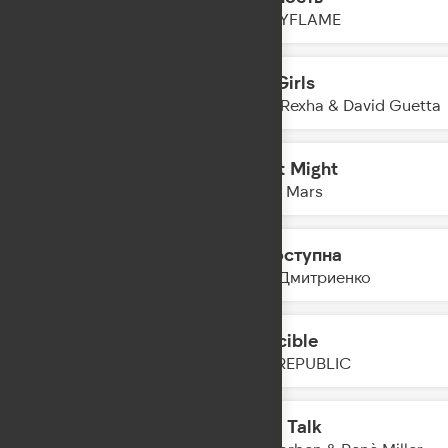
09:55
HOLLYFLAME
Sad Girls
09:53
Bebe Rexha & David Guetta
I Just Might
09:51
Bruno Mars
Недоступна
09:49
Ваня Дмитриенко
Invincible
09:47
ONE REPUBLIC
Body Talk
09:45