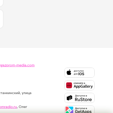
ЛИЧЕСТВО ЛАЙКОВ ЗА "ПАУЗА - DAASHA":
@gazprom-media.com
станкинский, улица
Слушайте
Like
FM
pmradio.ru
, Олег
в: