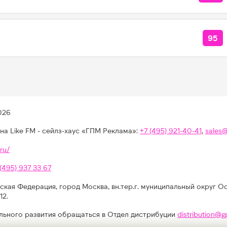
95
КО
026
на Like FM - сейлз-хаус «ГПМ Реклама»:
+7 (495) 921-40-41
,
sales
ru/
 (495) 937 33 67
ская Федерация, город Москва, вн.тер.г. муниципальный округ О
12.
льного развития обращаться в Отдел дистрибуции
distribution@g