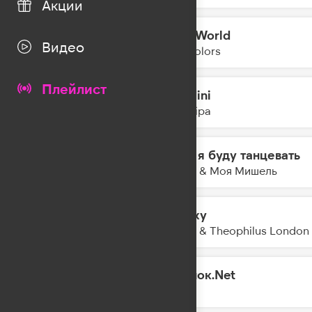
Акции
Mad World
10:37
Видео
Twocolors
Плейлист
Houdini
10:33
Dua Lipa
Если я буду танцевать
10:30
Баста & Моя Мишель
Galaxy
10:28
Kungs & Theophilus London
Одинок.Net
10:25
MOT