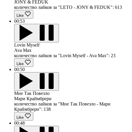
JONY & FEDUK
количество лайков за "LETO - JONY & FEDUK":
613
Like
00:53
Lovin Myself
Ava Max
количество лайков за "Lovin Myself - Ava Max":
23
Like
00:50
Мне Так Повезло
Мари Краймбрери
количество лайков за "Мне Так Повезло - Мари
Краймбрери":
138
Like
00:48