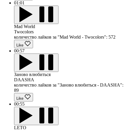
01:01
Mad World
Twocolors
количество лайков за "Mad World - Twocolors":
572
Like
00:57
Заново влюбиться
DAASHA
количество лайков за "Заново влюбиться - DAASHA":
89
Like
00:55
LETO