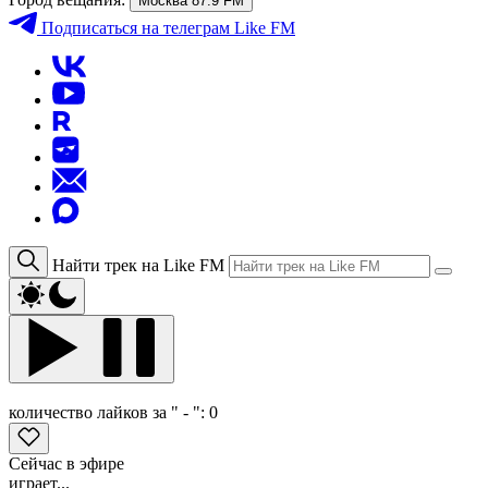
Москва 87.9 FM
Подписаться
на телеграм Like FM
Найти трек на Like FM
количество лайков за " - ":
0
Сейчас в эфире
играет...