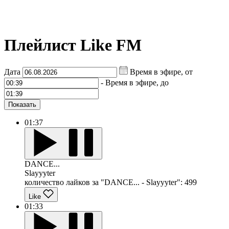
Плейлист Like FM
Дата
Время в эфире, от
-
Время в эфире, до
Показать
01:37
DANCE...
Slayyyter
количество лайков за "DANCE... - Slayyyter":
499
Like
01:33