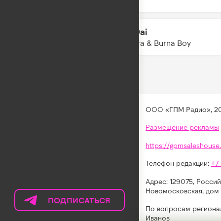
RASA
Dai Dai
16:09
Shakira & Burna Boy
ООО «ГПМ Радио», 2
Размещение рекламы
https://gpmsaleshouse.
Телефон редакции:
+7
Адрес: 129075, Россий
Новомосковская, дом 
ПОДПИСАТЬСЯ
НА
По вопросам региона
ТЕЛЕГРАМ
Иванов