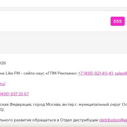
555
КОЛ
026
на Like FM - сейлз-хаус «ГПМ Реклама»:
+7 (495) 921-40-41
,
sales
ru/
 (495) 937 33 67
ская Федерация, город Москва, вн.тер.г. муниципальный округ О
12.
льного развития обращаться в Отдел дистрибуции
distribution@g