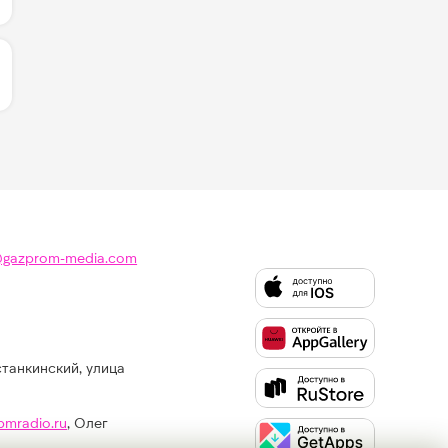
ИЧЕСТВО ЛАЙКОВ ЗА "DAI DAI - SHAKIRA & BURNA BOY":
@gazprom-media.com
станкинский, улица
Слушайте
Like
FM
pmradio.ru
, Олег
в: