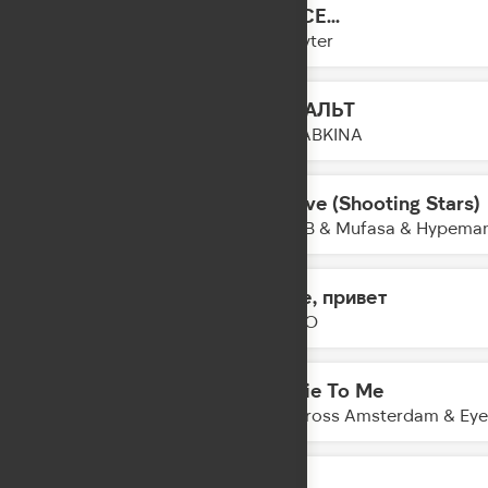
DANCE...
16:37
Slayyyter
АСФАЛЬТ
16:34
SERYABKINA
Believe (Shooting Stars)
16:31
R3HAB & Mufasa & Hypeman
Море, привет
16:29
DABRO
Mr. Lie To Me
16:26
Kris Kross Amsterdam & Eye
Худи