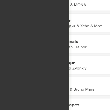
16:24
Баста & MONA
Шадэ
16:21
By Индия & Xcho & Мот
Criminals
16:19
Meghan Trainor
Фонари
16:15
Асия & Zvonkiy
APT.
16:13
ROSE & Bruno Mars
Маргарет
16:11