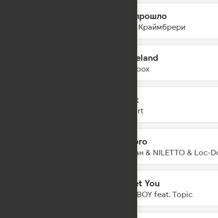
Всё прошло
16:49
Мари Краймбрери
Graceland
16:46
Yearboox
Say It
16:44
AtHeart
Дорого
16:42
Джиган & NILETTO & Loc-D
Forget You
16:39
FAST BOY feat. Topic