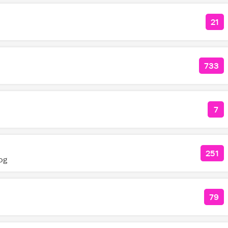
21
КО
733
КОЛ
7
КО
251
КОЛ
og
79
КОЛ