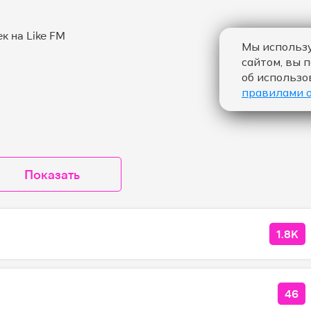
Мы использу
сайтом, вы 
об использо
правилами 
Показать
1.8K
КОЛ
46
КОЛ