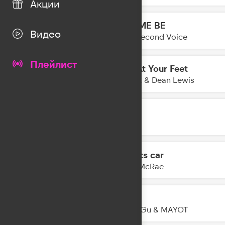
Акции
LET ME BE
17:01
Видео
The Second Voice
Плейлист
Fall At Your Feet
16:58
CYRIL & Dean Lewis
Лечу
16:56
JONY
Sports car
16:53
Tate McRae
айс
16:51
Mary Gu & MAYOT