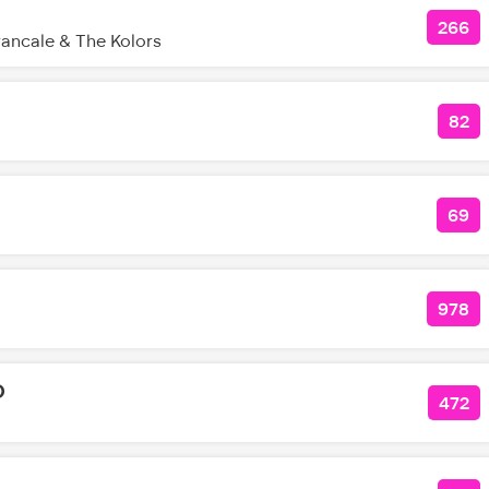
266
КОЛ
ancale & The Kolors
82
КО
69
КОЛ
978
КОЛ
О
472
КОЛ