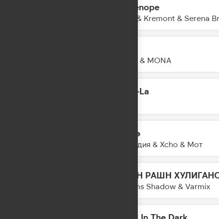
Partenope
14:45
Merk & Kremont & Serena Br
Худи
14:43
Баста & MONA
O-La-La
14:41
KDDK
Шадэ
14:38
By Индия & Xcho & Мот
РАШН РАШН ХУЛИГАН
14:33
Dreams Shadow & Varmix
Glow In The Dark