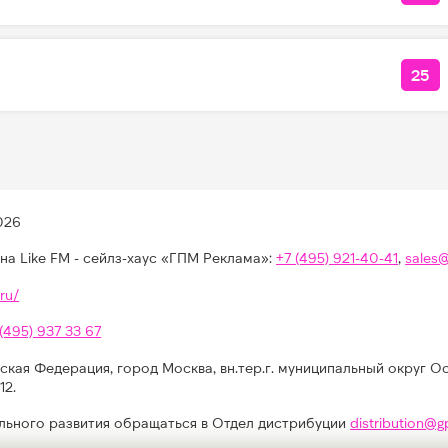
25
КО
026
на Like FM - сейлз-хаус «ГПМ Реклама»:
+7 (495) 921-40-41
,
sales
ru/
 (495) 937 33 67
ская Федерация, город Москва, вн.тер.г. муниципальный округ О
12.
льного развития обращаться в Отдел дистрибуции
distribution@g