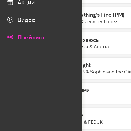
Акции
Everything's Fine (PM)
15:10
Видео
Alok & Jennifer Lopez
Плейлист
Задыхаюсь
15:07
Amnesia & Анетта
All Night
15:05
R3HAB & Sophie and the Gi
Обними
15:03
Lyriq
LETO
15:01
JONY & FEDUK