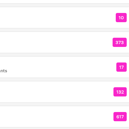
10
КОЛ
373
КОЛ
17
КО
ants
132
КОЛ
617
КОЛ