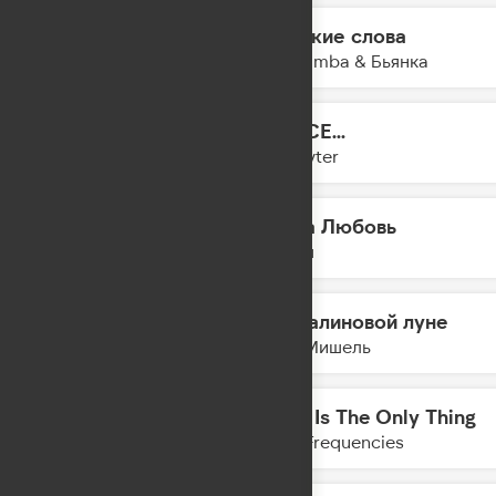
Громкие слова
14:57
The Limba & Бьянка
DANCE...
14:55
Slayyyter
Наша Любовь
14:53
Лилая
На малиновой луне
14:50
Моя Мишель
Love Is The Only Thing
14:47
Lost Frequencies