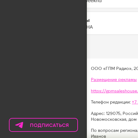
The Weeknd
Тайны
14:15
DAASHA
ООО «ГПМ Радио», 2
Размещение рекламы
https://gpmsaleshouse.
Телефон редакции:
+7
Адрес: 129075, Россий
Новомосковская, дом 
ПОДПИСАТЬСЯ
НА
По вопросам региона
ТЕЛЕГРАМ
Иванов