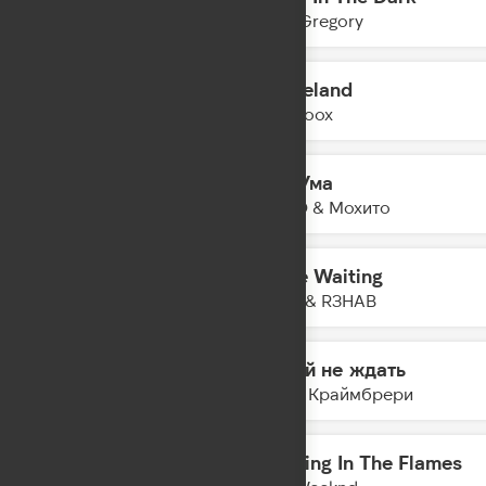
14:30
Tom Gregory
Graceland
14:28
Yearboox
Без Ума
14:25
HOVO & Мохито
I'll Be Waiting
14:23
INNA & R3HAB
Давай не ждать
14:21
Мари Краймбрери
Dancing In The Flames
14:19