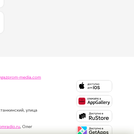
ЛИЧЕСТВО ЛАЙКОВ ЗА "ТАЙНЫ - DAASHA":
@gazprom-media.com
станкинский, улица
Слушайте
Like
FM
pmradio.ru
, Олег
в: