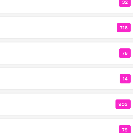
32
КО
716
КОЛ
76
КО
14
КОЛ
903
КОЛ
79
КО