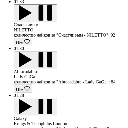
01:33
Счастливым
NILETTO
количество лайков за "Счастливым - NILETTO":
92
Like
01:30
Abracadabra
Lady GaGa
количество лайков за "Abracadabra - Lady GaGa":
84
Like
01:28
Galaxy
Kungs & Theophilus London