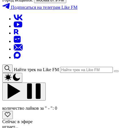
Москва 87.9 FM
Подписаться
на телеграм Like FM
Найти трек на Like FM
количество лайков за " - ":
0
Сейчас в эфире
играет...