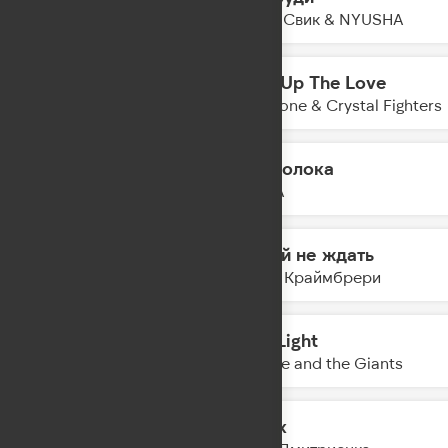
21:15
Лёша Свик & NYUSHA
Turn Up The Love
21:13
Claptone & Crystal Fighters
Проволока
21:10
PIZZA
Давай не ждать
21:08
Мари Краймбрери
Red Light
21:05
Sophie and the Giants
Шёлк
21:03