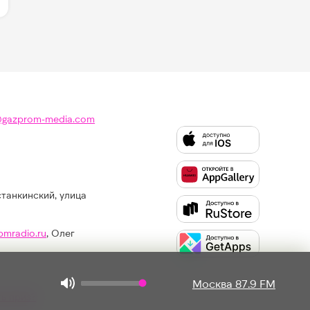
@gazprom-media.com
станкинский, улица
Слушайте
Like
FM
pmradio.ru
, Олег
в:
Москва 87.9 FM
ть приз?