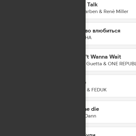
Body Talk
21:28
Alle Farben & Renè Miller
Заново влюбиться
21:24
DAASHA
I Don't Wanna Wait
21:22
David Guetta & ONE REPUB
LETO
21:19
JONY & FEDUK
Let me die
21:17
Mark Dann
Пробуди