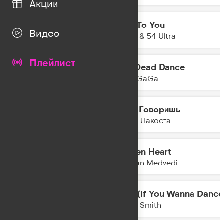
Акции
Talk To You
21:53
Видео
Anotr & 54 Ultra
Плейлист
The Dead Dance
21:50
Lady GaGa
А Ты Говоришь
21:48
Коста Лакоста
Broken Heart
21:46
Bogdan Medvedi
Stay (If You Wanna Danc
21:44
Myles Smith