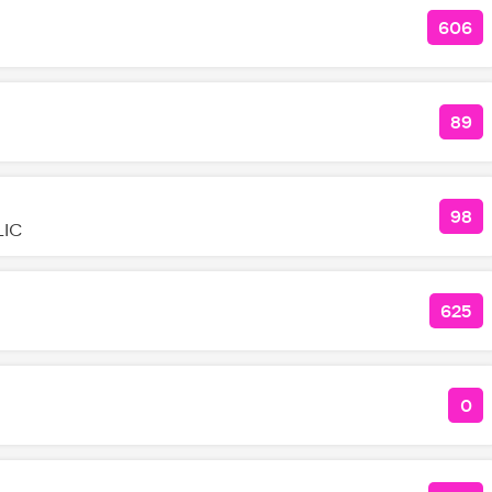
606
КОЛ
89
КО
98
КОЛ
LIC
625
КОЛ
0
КО