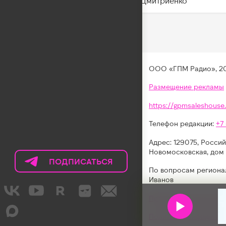
Ваня Дмитриенко
ООО «ГПМ Радио», 2
Размещение рекламы
https://gpmsaleshouse.
Телефон редакции:
+7
Адрес: 129075, Россий
Новомосковская, дом 
ПОДПИСАТЬСЯ
НА
По вопросам региона
ТЕЛЕГРАМ
Иванов
LIKE
Правила участия в акц
FM
Политика конфиденци