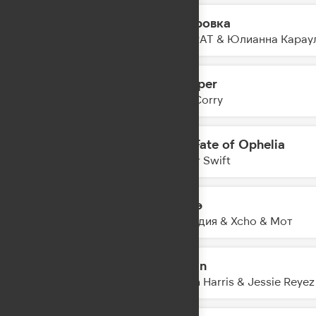
Газировка
21:41
SOCRAT & Юлианна Карау
Whisper
21:39
Joel Corry
The Fate of Ophelia
21:36
Taylor Swift
Шадэ
21:34
By Индия & Xcho & Мот
Ocean
21:30
Calvin Harris & Jessie Reyez