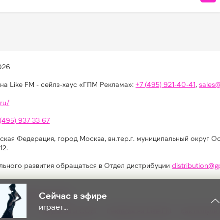
026
на Like FM - сейлз-хаус «ГПМ Реклама»:
+7 (495) 921-40-41
,
sales
ru/
 (495) 937 33 67
ская Федерация, город Москва, вн.тер.г. муниципальный округ О
12.
льного развития обращаться в Отдел дистрибуции
distribution@g
иях, конкурсах, играх
Сейчас в эфире
играет...
альности
Результаты СОУТ
Реклама на Like FM
Как получи