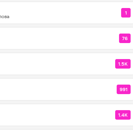
1
КО
лова
76
КО
1.5K
КОЛ
991
КОЛ
1.4K
КОЛ