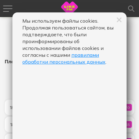
Мы используем файлы cookies.
Продолжая пользоваться сайтом, вы
подтверждаете, что были
проинформированы об
использовании файлов cookies и
согласны с нашими
правилами
Плейлист Like FM
обработки персональных данных
.
Время
Время
Дата
-
в
в
эфире,
эфире,
Показать
от
до
Blessings
18:24
370
КОЛИЧ
Calvin Harris & Clementine Douglas
Включи Музыку
18:22
255
КОЛИЧ
Filatov & Karas
DANCE...