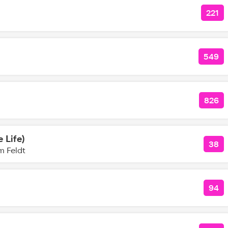
221
КОЛ
549
КОЛ
826
КОЛ
e Life)
38
КОЛ
m Feldt
94
КОЛ