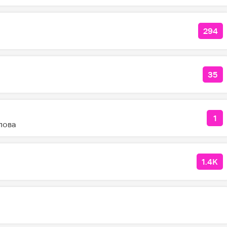
294
КОЛ
35
КО
1
КО
лова
1.4K
КОЛ