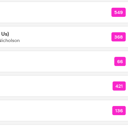
549
КОЛ
 Us)
368
КОЛ
Nicholson
66
КО
421
КОЛ
136
КОЛ