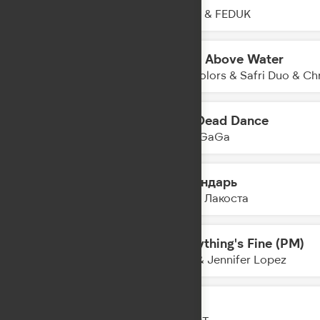
05:20
JONY & FEDUK
Head Above Water
05:17
Twocolors & Safri Duo & Ch
The Dead Dance
05:15
Lady GaGa
Календарь
05:13
Коста Лакоста
Everything's Fine (PM)
05:11
Alok & Jennifer Lopez
GAZ
05:08