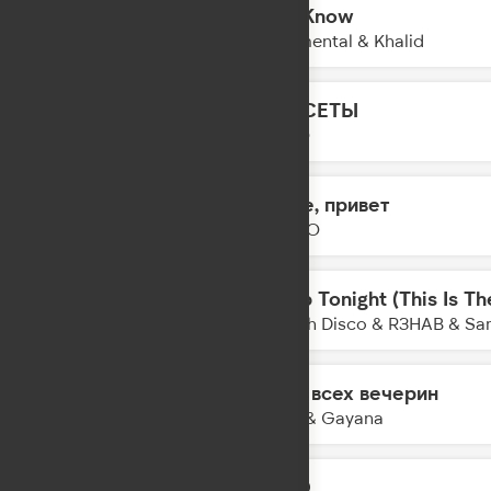
All I Know
05:31
Rudimental & Khalid
КАССЕТЫ
05:29
LYRIQ
Море, привет
05:27
DABRO
Sleep Tonight (This Is Th
05:25
Switch Disco & R3HAB & Sa
Гимн всех вечерин
05:23
MOT & Gayana
LETO