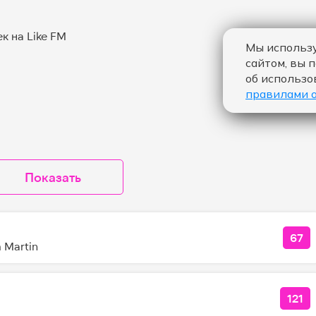
Мы использу
сайтом, вы 
об использо
правилами 
Показать
67
КО
 Martin
121
КОЛ