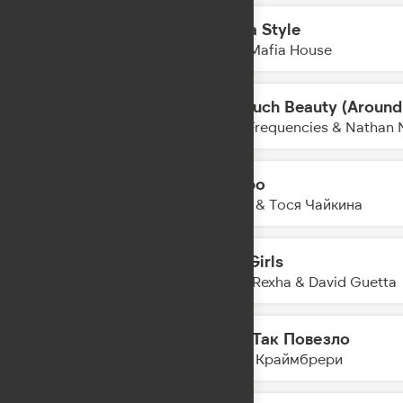
Mafia Style
05:42
Trap Mafia House
So Much Beauty (Around
05:40
Lost Frequencies & Nathan 
Метро
05:37
ЛАУД & Тося Чайкина
Sad Girls
05:36
Bebe Rexha & David Guetta
Мне Так Повезло
05:33
Мари Краймбрери