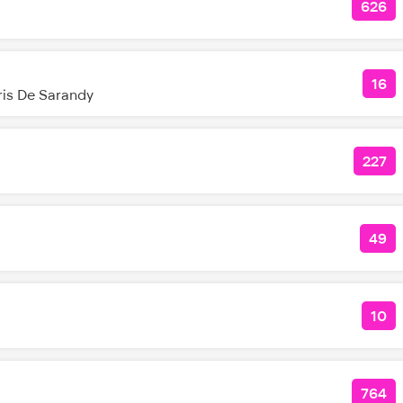
626
КОЛ
16
КО
ris De Sarandy
227
КОЛ
49
КО
10
КОЛ
764
КОЛ