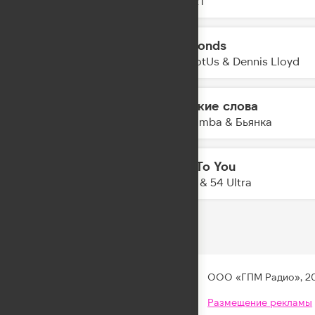
ZIVERT
Diamonds
05:06
YouNotUs & Dennis Lloyd
Громкие слова
05:04
The Limba & Бьянка
Talk To You
05:01
Anotr & 54 Ultra
ООО «ГПМ Радио», 2
Размещение рекламы