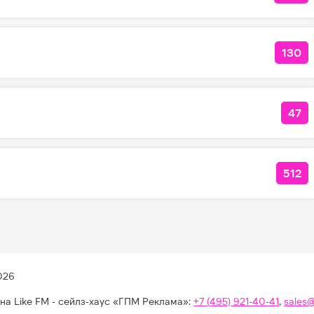
130
КОЛ
47
КО
512
КОЛ
026
на Like FM - сейлз-хаус «ГПМ Реклама»:
+7 (495) 921-40-41
,
sales