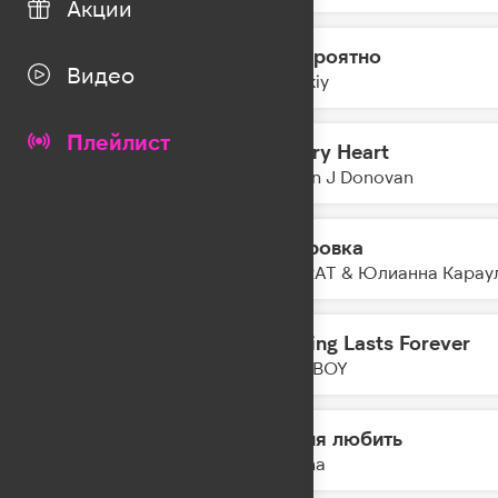
Акции
Невероятно
05:53
Видео
Zvonkiy
Плейлист
Hungry Heart
05:50
Declan J Donovan
Газировка
05:48
SOCRAT & Юлианна Карау
Nothing Lasts Forever
05:45
FAST BOY
Время любить
05:44
Nyusha