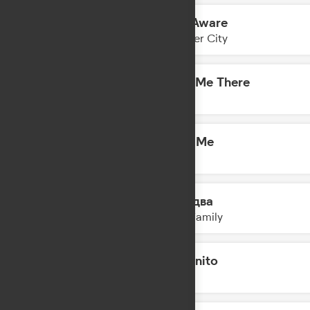
Self Aware
14:40
Temper City
Take Me There
14:38
DA TI
Hate Me
14:33
P!nk
Раз, два
14:31
5sta Family
Morenito
14:29
INNA