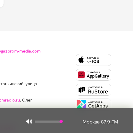
@gazprom-media.com
станкинский, улица
Слушайте
Like
FM
pmradio.ru
, Олег
в:
Москва 87.9 FM
ть приз?