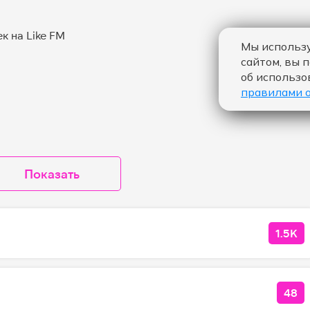
Мы использу
сайтом, вы 
об использо
правилами 
Показать
1.5K
КОЛ
48
КОЛ