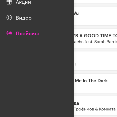
Акции
Deja Vu
14:51
Видео
JONY
Плейлист
NOW'S A GOOD TIME T
14:48
Felix Jaehn feat. Sarah Barri
GAZ
14:47
ZIVERT
Meet Me In The Dark
14:44
AVE
Поезда
14:42
Женя Трофимов & Комната 