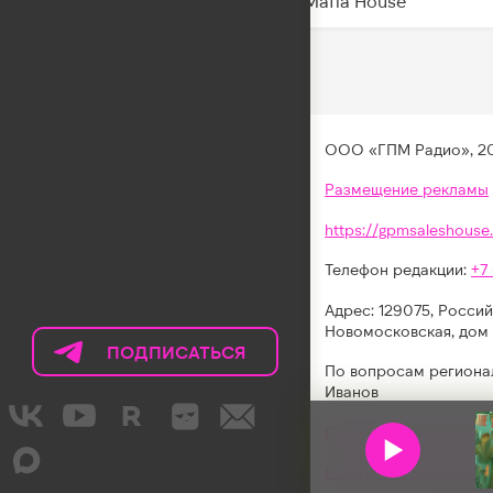
Trap Mafia House
ООО «ГПМ Радио», 2
Размещение рекламы
https://gpmsaleshouse.
Телефон редакции:
+7
Адрес: 129075, Россий
Новомосковская, дом 
ПОДПИСАТЬСЯ
НА
По вопросам региона
ТЕЛЕГРАМ
Иванов
LIKE
Правила участия в акц
FM
Политика конфиденци