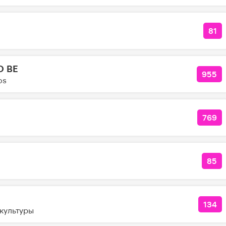
81
КО
O BE
955
КОЛ
os
769
КОЛ
85
КОЛ
134
КОЛ
культуры