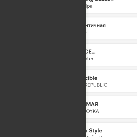
14:12
Dua Lipa
Аутентичная
14:10
LYRIQ
DANCE...
14:08
Slayyyter
Invincible
14:05
ONE REPUBLIC
Я САМАЯ
14:02
MIA BOYKA
Mafia Style
14:01