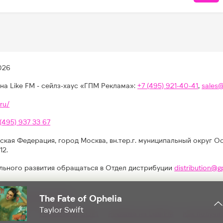
026
на Like FM - сейлз-хаус «ГПМ Реклама»:
+7 (495) 921-40-41
,
sales
ru/
 (495) 937 33 67
ская Федерация, город Москва, вн.тер.г. муниципальный округ О
12.
льного развития обращаться в Отдел дистрибуции
distribution@g
иях, конкурсах, играх
The Fate of Ophelia
Taylor Swift
альности
Результаты СОУТ
Реклама на Like FM
Как получи