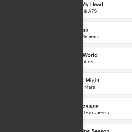
Out My Head
14:26
Topic & A7S
Иногда
14:23
Моя Мишель
Mad World
14:21
Twocolors
I Just Might
14:18
Bruno Mars
Настоящая
14:14
Ваня Дмитриенко
Training Season