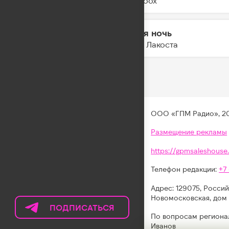
Yearboox
Белая ночь
07:57
Коста Лакоста
ООО «ГПМ Радио», 2
Размещение рекламы
https://gpmsaleshouse.
Телефон редакции:
+7
Адрес: 129075, Россий
Новомосковская, дом 
ПОДПИСАТЬСЯ
НА
По вопросам региона
ТЕЛЕГРАМ
Иванов