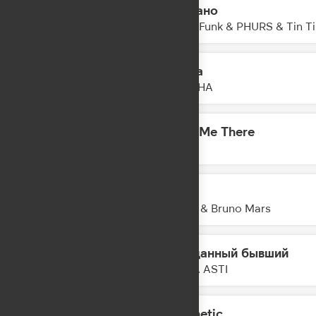
Не дано
08:23
Kolya Funk & PHURS & Tin T
Пауза
08:21
DAASHA
Take Me There
08:19
DA TI
APT.
08:17
ROSE & Bruno Mars
Преданный бывший
08:13
ANNA ASTI
Magnetic