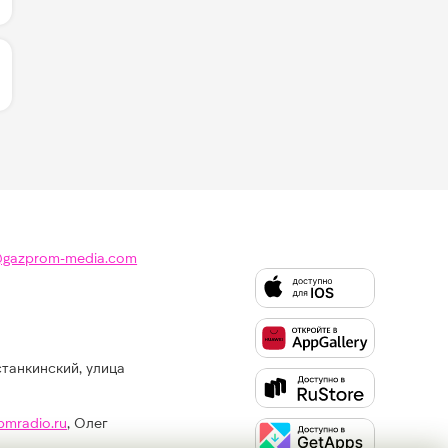
ИЧЕСТВО ЛАЙКОВ ЗА "БЕЛАЯ НОЧЬ - КОСТА ЛАКОСТА"
@gazprom-media.com
станкинский, улица
Слушайте
Like
FM
pmradio.ru
, Олег
в: