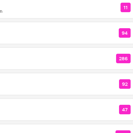
11
КО
in
94
КО
286
КОЛ
92
КОЛ
47
КО