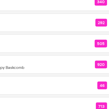
340
КОЛ
292
КОЛ
505
КОЛ
920
КОЛ
ppy Baskcomb
46
КОЛ
713
КОЛ