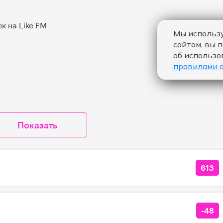
Мы использу
сайтом, вы 
об использо
правилами 
Показать
613
КОЛ
-48
КОЛ