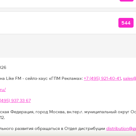
544
КОЛ
026
на Like FM - сейлз-хаус «ГПМ Реклама»:
+7 (495) 921-40-41
,
sales
ru/
 (495) 937 33 67
ская Федерация, город Москва, вн.тер.г. муниципальный округ О
12.
льного развития обращаться в Отдел дистрибуции
distribution@g