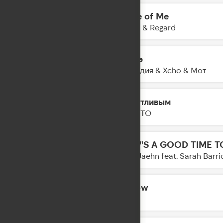
Piece of Me
08:37
Tayna & Regard
Шадэ
08:35
By Индия & Xcho & Мот
Счастливым
08:30
NILETTO
NOW'S A GOOD TIME T
08:28
Felix Jaehn feat. Sarah Barri
Hollow
08:25
Eben