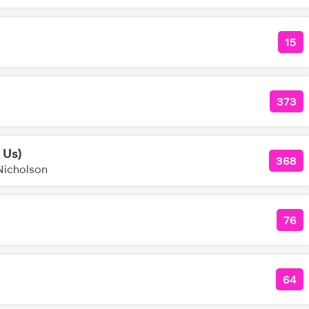
15
КО
373
КОЛ
 Us)
368
КОЛ
Nicholson
76
КО
64
КО