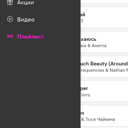
Акции
Гудбай
08:50
Видео
ZIVERT
Плейлист
Задыхаюсь
08:46
Amnesia & Анетта
So Much Beauty (Around
08:45
Lost Frequencies & Nathan 
Whisper
08:42
Joel Corry
Метро
08:40
ЛАУД & Тося Чайкина