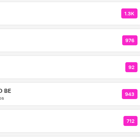
1.3K
КОЛ
976
КОЛ
92
КО
O BE
943
КОЛ
os
712
КОЛ