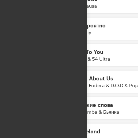
08:11
The Bausa
Невероятно
08:09
Zvonkiy
Talk To You
08:06
Anotr & 54 Ultra
Think About Us
08:05
Sonny Fodera & D.O.D & Po
Громкие слова
08:03
The Limba & Бьянка
Graceland
08:00