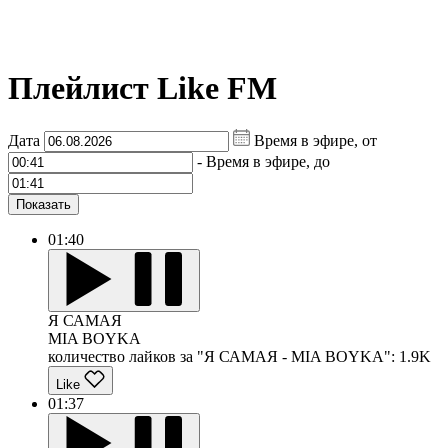
Плейлист Like FM
Дата
Время в эфире, от
-
Время в эфире, до
Показать
01:40
Я САМАЯ
MIA BOYKA
количество лайков за "Я САМАЯ - MIA BOYKA":
1.9K
Like
01:37