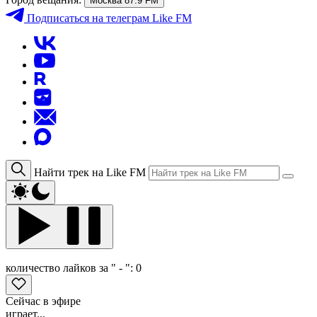
Москва 87.9 FM
Подписаться
на телеграм Like FM
Найти трек на Like FM
количество лайков за " - ":
0
Сейчас в эфире
играет...