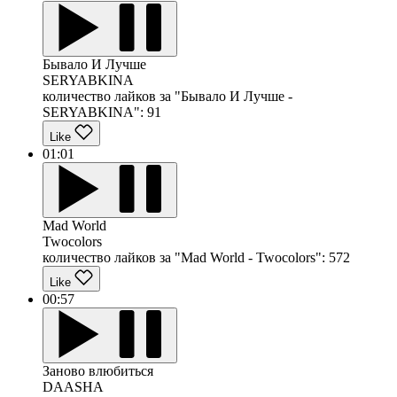
Бывало И Лучше
SERYABKINA
количество лайков за "Бывало И Лучше -
SERYABKINA":
91
Like
01:01
Mad World
Twocolors
количество лайков за "Mad World - Twocolors":
572
Like
00:57
Заново влюбиться
DAASHA