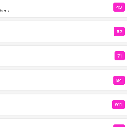
43
КО
hers
62
КО
71
КО
84
КОЛ
911
КОЛ