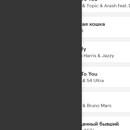
12:06
Hugel & Topic & Arash feat.
Чёрная кошка
12:03
MONA
Satisfy
12:01
Calvin Harris & Jazzy
Talk To You
11:57
Anotr & 54 Ultra
APT.
11:54
ROSE & Bruno Mars
Преданный бывший
11:52