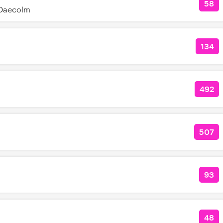
58
КОЛ
 Daecolm
134
КОЛ
492
КОЛ
507
КОЛ
93
КОЛ
48
КО