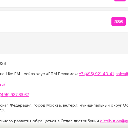
586
КОЛ
026
на Like FM - сейлз-хаус «ГПМ Реклама»:
+7 (495) 921-40-41
,
sales
ru/
 (495) 937 33 67
ская Федерация, город Москва, вн.тер.г. муниципальный округ О
12.
льного развития обращаться в Отдел дистрибуции
distribution@g