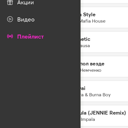
Акции
Mafia Style
12:43
Видео
Trap Mafia House
Плейлист
Magnetic
12:41
The Bausa
Танцпол везде
12:40
Анна Немченко
Dai Dai
12:37
Shakira & Burna Boy
Dracula (JENNIE Remix)
12:33
Tame Impala