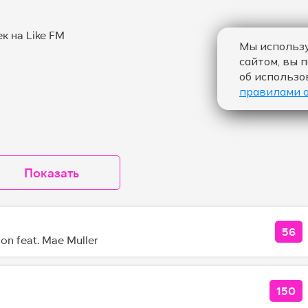
Мы использу
сайтом, вы 
об использо
правилами 
Показать
56
КОЛ
on feat. Mae Muller
150
КОЛ