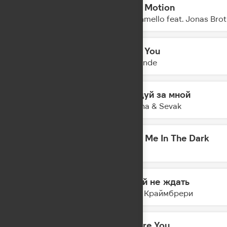
Slow Motion
12:19
Marshmello feat. Jonas Brot
Over You
12:16
Klingande
Следуй за мной
12:14
Gayana & Sevak
Meet Me In The Dark
12:11
AVE
Давай не ждать
12:09
Мари Краймбрери
I Adore You