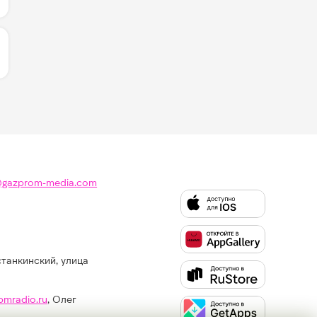
ИЧЕСТВО ЛАЙКОВ ЗА "GALAXY - KUNGS & THEOPHILUS
@gazprom-media.com
станкинский, улица
Слушайте
Like
FM
pmradio.ru
, Олег
в: