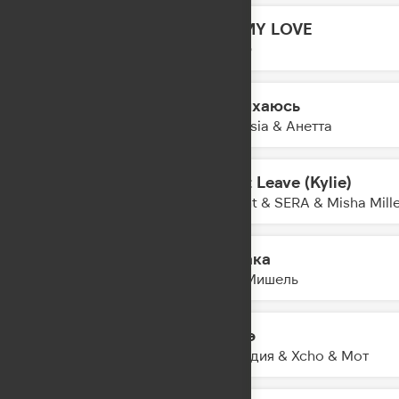
OH MY LOVE
12:30
LYRIQ
Задыхаюсь
12:28
Amnesia & Анетта
Don't Leave (Kylie)
12:26
Akcent & SERA & Misha Mill
Облака
12:24
Моя Мишель
Шадэ
12:21
By Индия & Xcho & Мот