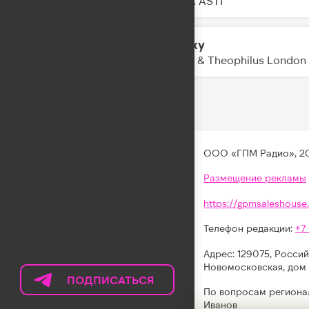
ANNA ASTI
Galaxy
11:49
Kungs & Theophilus London
ООО «ГПМ Радио», 2
Размещение рекламы
https://gpmsaleshouse.
Телефон редакции:
+7
Адрес: 129075, Россий
Новомосковская, дом 
ПОДПИСАТЬСЯ
НА
По вопросам региона
ТЕЛЕГРАМ
Иванов