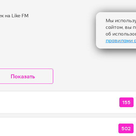
Мы использу
сайтом, вы 
об использо
правилами 
Показать
155
КОЛ
502
КОЛ