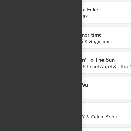
Spot a Fake
23:41
Ava Max
Summer time
23:39
Miyagi & Эндшпиль
Movin' To The Sun
23:37
Hugel & Imael Angel & Ultra 
Deja Vu
23:33
JONY
Stay
23:31
LEONY & Calum Scott