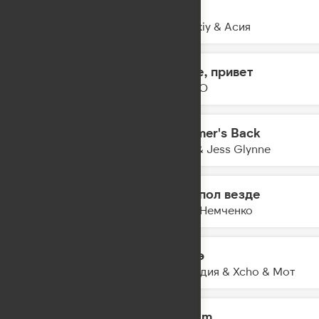
Лети
23:29
Zvonkiy & Асия
Море, привет
23:27
DABRO
Summer's Back
23:25
Alok & Jess Glynne
Танцпол везде
23:23
Анна Немченко
Шадэ
23:21
By Индия & Xcho & Мот
Azizam