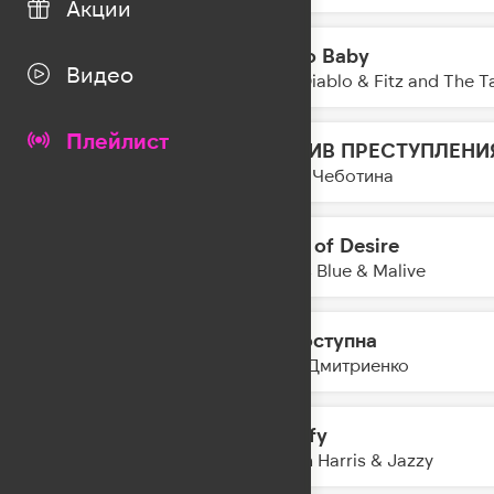
Акции
Radio Baby
23:50
Видео
Don Diablo & Fitz and The 
Плейлист
МОТИВ ПРЕСТУПЛЕНИ
23:48
Люся Чеботина
Edge of Desire
23:47
Jonas Blue & Malive
Недоступна
23:45
Ваня Дмитриенко
Satisfy
23:42
Calvin Harris & Jazzy