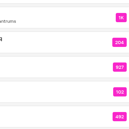
1K
КО
Tantrums
Я
204
КОЛ
927
КОЛ
102
КОЛ
492
КОЛ