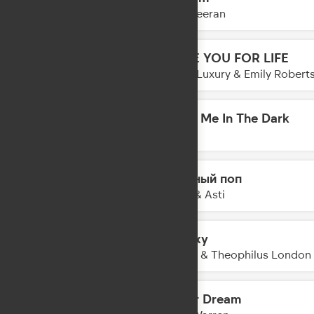
23:18
Ed Sheeran
LOVE YOU FOR LIFE
23:16
Loud Luxury & Emily Robert
Meet Me In The Dark
23:14
AVE
Модный поп
23:11
Artik & Asti
Galaxy
23:09
Kungs & Theophilus London
Fever Dream
23:06