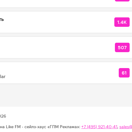
ть
1.4K
КОЛ
я
507
КОЛ
61
КО
lar
026
на Like FM - сейлз-хаус «ГПМ Реклама»:
+7 (495) 921-40-41
,
sales