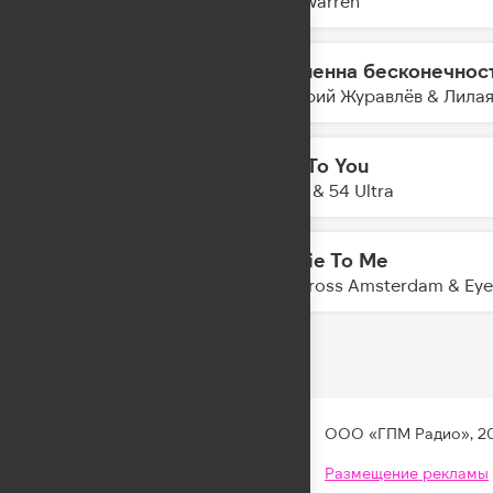
Alex Warren
Временна бесконечнос
23:04
Дмитрий Журавлёв & Лила
Talk To You
23:01
Anotr & 54 Ultra
Mr. Lie To Me
22:58
Kris Kross Amsterdam & Eye
ООО «ГПМ Радио», 2
Размещение рекламы