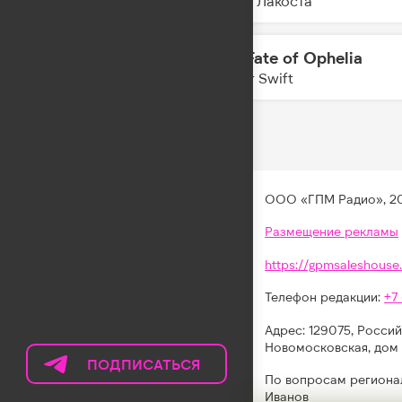
Коста Лакоста
The Fate of Ophelia
14:56
Taylor Swift
ООО «ГПМ Радио», 2
Размещение рекламы
https://gpmsaleshouse.
Телефон редакции:
+7
Адрес: 129075, Россий
Новомосковская, дом 
ПОДПИСАТЬСЯ
НА
По вопросам региона
ТЕЛЕГРАМ
Иванов