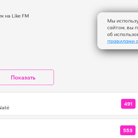
Мы использу
сайтом, вы 
об использо
правилами 
Показать
491
КОЛ
Naté
553
КОЛ