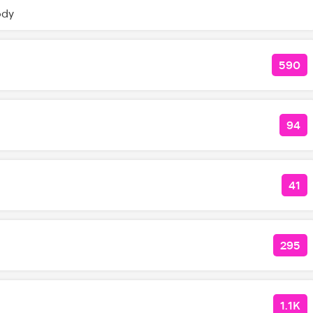
ody
590
КОЛ
94
КОЛ
41
КО
295
КОЛ
1.1K
КОЛ