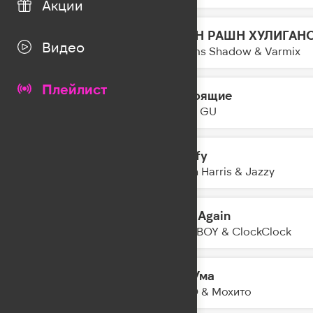
Акции
РАШН РАШН ХУЛИГАН
15:49
Видео
Dreams Shadow & Varmix
Плейлист
настоящие
15:48
MARY GU
Satisfy
15:45
Calvin Harris & Jazzy
Born Again
15:42
FAST BOY & ClockClock
Без Ума
15:40
HOVO & Мохито