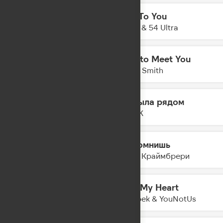
Talk To You
15:38
Anotr & 54 Ultra
Nice to Meet You
15:32
Myles Smith
Ты была рядом
15:29
FEDUK
Ты помнишь
15:27
Мари Краймбрери
Heal My Heart
15:25
Imanbek & YouNotUs