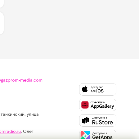
ИЧЕСТВО ЛАЙКОВ ЗА "THE FATE OF OPHELIA - TAYLOR S
@gazprom-media.com
станкинский, улица
Слушайте
Like
FM
pmradio.ru
, Олег
в: