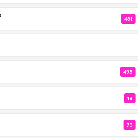
О
481
КОЛ
498
КОЛ
18
КО
76
КО