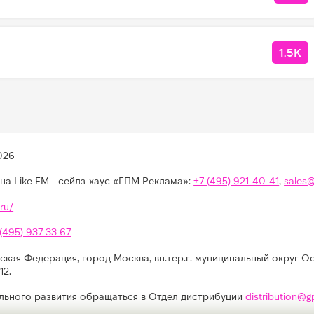
1.5K
КОЛ
026
на Like FM - сейлз-хаус «ГПМ Реклама»:
+7 (495) 921-40-41
,
sales
ru/
 (495) 937 33 67
ская Федерация, город Москва, вн.тер.г. муниципальный округ О
12.
льного развития обращаться в Отдел дистрибуции
distribution@g