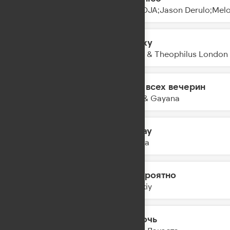
15:10
DJ GOJA;Jason Derulo;Mel
Galaxy
15:08
Kungs & Theophilus London
Гимн всех вечерин
15:06
MOT & Gayana
Homay
15:03
Ay Yola
Невероятно
15:01
Zvonkiy
На ночь
14:58