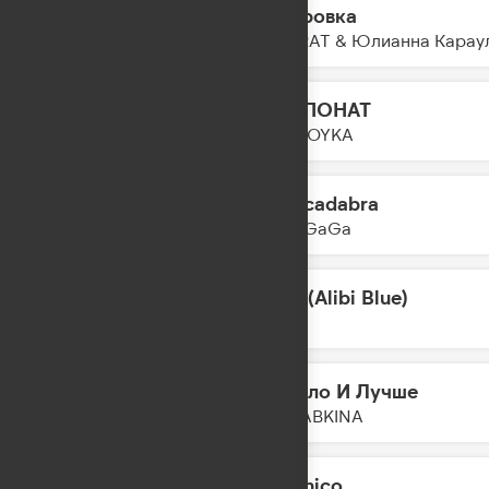
Газировка
15:22
SOCRAT & Юлианна Карау
ЭКСПОНАТ
15:21
MIA BOYKA
Abracadabra
15:18
Lady GaGa
Wait (Alibi Blue)
15:15
VIZE
Бывало И Лучше
15:12
SERYABKINA
Mi Chico