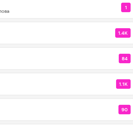
1
КО
лова
1.4K
КОЛ
84
КО
1.1K
КОЛ
90
КОЛ