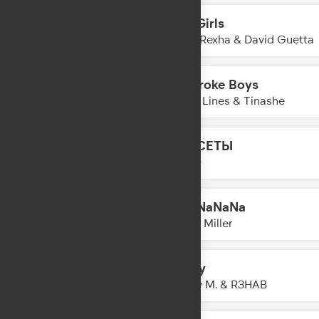
Sad Girls
16:36
Bebe Rexha & David Guetta
No Broke Boys
16:31
Disco Lines & Tinashe
КАССЕТЫ
16:30
LYRIQ
Hey NaNaNa
16:28
Misha Miller
Sunny
16:26
Boney M. & R3HAB