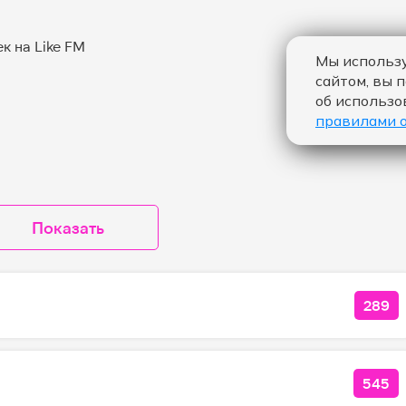
Мы использу
сайтом, вы 
об использо
правилами 
Показать
289
КОЛ
545
КОЛ