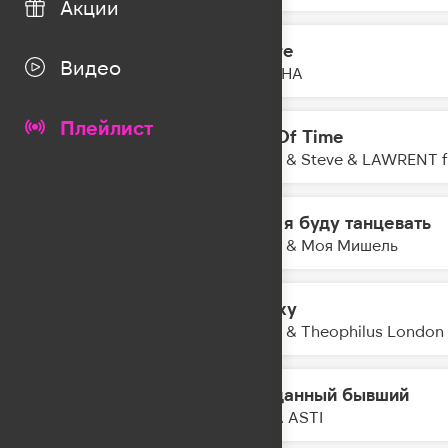
Акции
Amore
16:49
Видео
NYUSHA
Плейлист
End Of Time
16:45
Lucas & Steve & LAWRENT f
Если я буду танцевать
16:43
Баста & Моя Мишель
Galaxy
16:40
Kungs & Theophilus London
Преданный бывший
16:38
ANNA ASTI