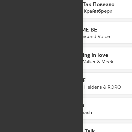
Мне Так Повезло
16:23
Мари Краймбрери
LET ME BE
16:21
The Second Voice
Dancing in love
16:18
Alan Walker & Meek
SHINE
16:15
Oliver Heldens & RORO
АРГО
16:12
DJ Smash
Body Talk