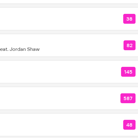
38
КО
82
КОЛ
eat. Jordan Shaw
145
КОЛ
587
КОЛ
48
КО