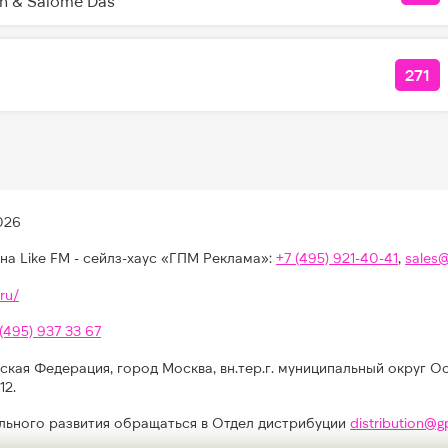
on & Salome Das
271
КОЛ
026
на Like FM - сейлз-хаус «ГПМ Реклама»:
+7 (495) 921-40-41
,
sales
ru/
 (495) 937 33 67
ская Федерация, город Москва, вн.тер.г. муниципальный округ О
12.
льного развития обращаться в Отдел дистрибуции
distribution@g