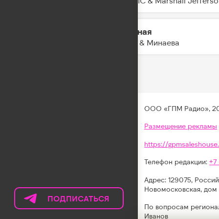
MAESIC & Marshall Jeffers
Сильная
15:55
IOWA & Минаева
ООО «ГПМ Радио», 2
Размещение рекламы
https://gpmsaleshouse.
Телефон редакции:
+7
Адрес: 129075, Россий
Новомосковская, дом 
ПОДПИСАТЬСЯ
НА
По вопросам региона
ТЕЛЕГРАМ
Иванов