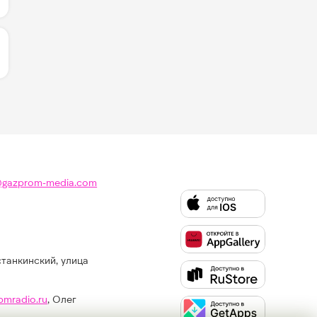
ИЧЕСТВО ЛАЙКОВ ЗА "СИЛЬНАЯ - IOWA & МИНАЕВА":
@gazprom-media.com
станкинский, улица
Слушайте
Like
FM
pmradio.ru
, Олег
в: