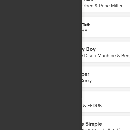
16:10
Alle Farben & Renè Miller
Счастье
16:08
DAASHA
Honey Boy
16:05
Purple Disco Machine & Ben
Whisper
16:03
Joel Corry
LETO
16:01
JONY & FEDUK
Life is Simple
15:57