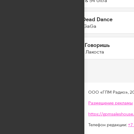
Anotr & 54 Ultra
The Dead Dance
21:50
Lady GaGa
А Ты Говоришь
21:48
Коста Лакоста
ООО «ГПМ Радио», 2
Размещение рекламы
https://gpmsaleshouse.
Телефон редакции:
+7