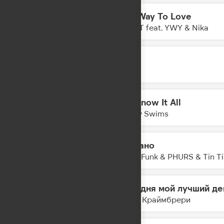
The Way To Love
22:28
ONE-T feat. YWY & Nika
Лечу
22:26
JONY
Mr. Know It All
22:23
Teddy Swims
Не дано
22:21
Kolya Funk & PHURS & Tin T
Сегодня мой лучший де
22:19
Мари Краймбрери