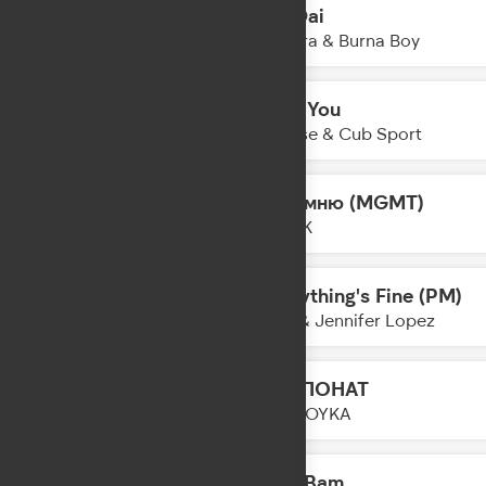
Dai Dai
22:16
Shakira & Burna Boy
Only You
22:14
Shouse & Cub Sport
Запомню (MGMT)
22:12
FEDUK
Everything's Fine (PM)
22:10
Alok & Jennifer Lopez
ЭКСПОНАТ
22:08
MIA BOYKA
Bam Bam