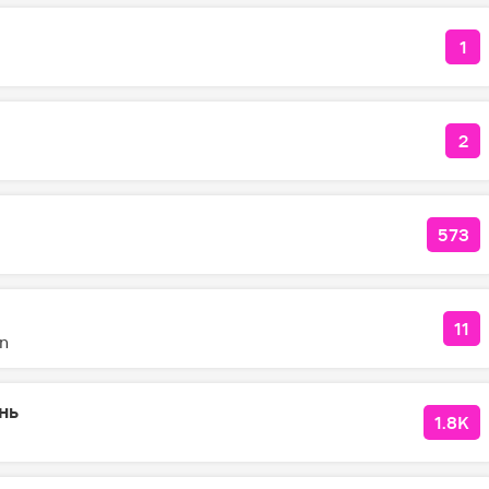
1
КО
2
КО
573
КОЛ
11
КО
in
нь
1.8K
КОЛ