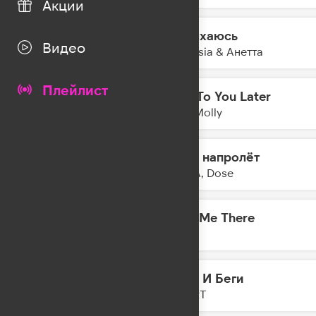
Акции
Задыхаюсь
22:41
Видео
Amnesia & Анетта
Плейлист
Talk To You Later
22:38
Holy Molly
Ночи напролёт
22:35
PIZZA, Dose
Take Me There
22:33
DA TI
Бери И Беги
22:30
ZIVERT