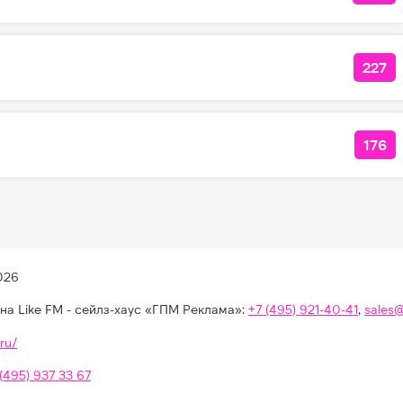
227
КОЛ
176
КОЛ
026
на Like FM - сейлз-хаус «ГПМ Реклама»:
+7 (495) 921-40-41
,
sales
ru/
 (495) 937 33 67