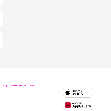
ИЧЕСТВО ЛАЙКОВ ЗА "THE DEAD DANCE - LADY GAGA":
ИЧЕСТВО ЛАЙКОВ ЗА "А ТЫ ГОВОРИШЬ - КОСТА ЛАКОС
@gazprom-media.com