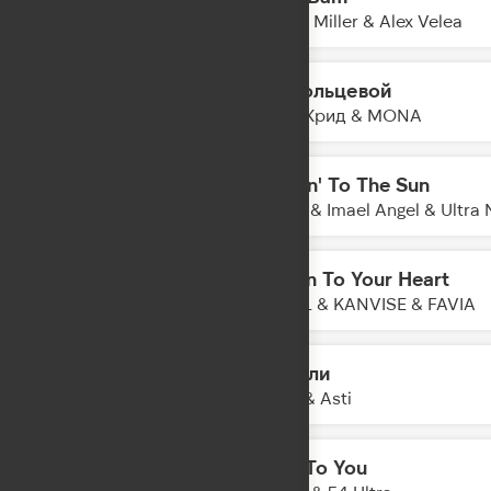
22:05
Misha Miller & Alex Velea
На кольцевой
22:03
Егор Крид & MONA
Movin' To The Sun
22:01
Hugel & Imael Angel & Ultra 
Listen To Your Heart
21:58
ONEIL & KANVISE & FAVIA
Качели
21:55
Artik & Asti
Talk To You
21:53