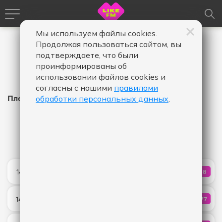
Мы используем файлы cookies.
Продолжая пользоваться сайтом, вы
подтверждаете, что были
проинформированы об
использовании файлов cookies и
согласны с нашими
правилами
Плейлист Like FM
обработки персональных данных
.
Время
Время
Дата
-
в
в
эфире,
эфире,
Показать
от
до
O-La-La
14:41
68
КОЛИЧ
KDDK
Шадэ
14:38
977
КОЛИЧ
By Индия & Xcho & Мот
РАШН РАШН ХУЛИГАНО