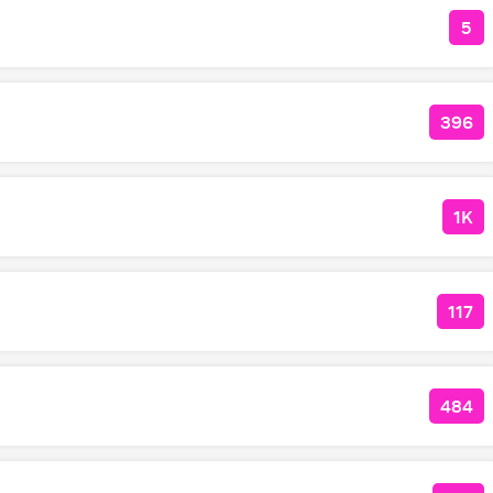
5
КО
396
КОЛ
1K
КО
117
КОЛ
484
КОЛ