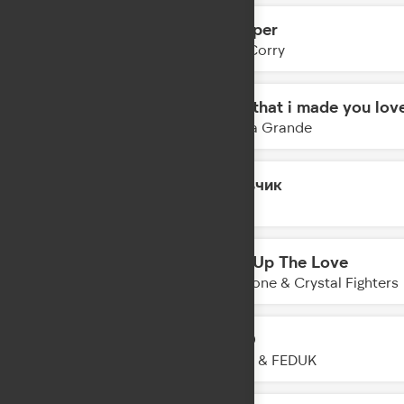
Whisper
12:10
Joel Corry
hate that i made you lov
12:07
Ariana Grande
Мальчик
12:05
IOWA
Turn Up The Love
12:03
Claptone & Crystal Fighters
LETO
12:01
JONY & FEDUK