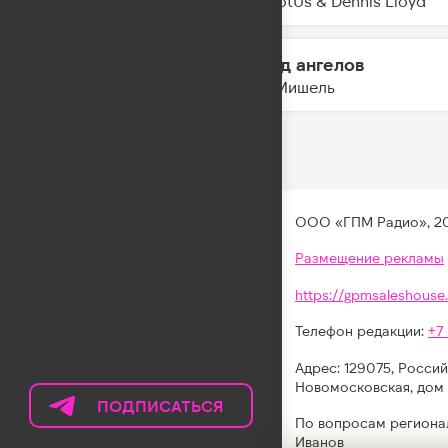
YouNotUs & Dennis Lloyd
Город ангелов
11:29
Моя Мишель
ООО «ГПМ Радио», 2
Размещение рекламы
https://gpmsaleshouse.
Телефон редакции:
+7
Адрес: 129075, Россий
Новомосковская, дом 
ПОДПИСАТЬСЯ
НА
По вопросам региона
ТЕЛЕГРАМ
Иванов