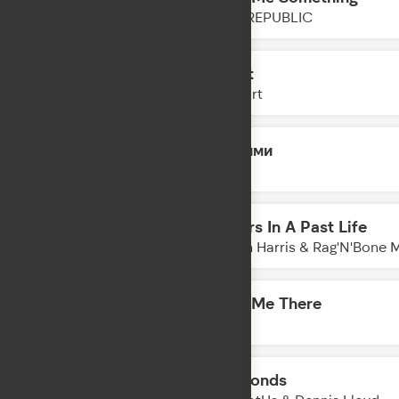
11:45
ONE REPUBLIC
Say It
11:43
AtHeart
Обними
11:40
Lyriq
Lovers In A Past Life
11:38
Calvin Harris & Rag'N'Bone 
Take Me There
11:36
DA TI
Diamonds
11:32