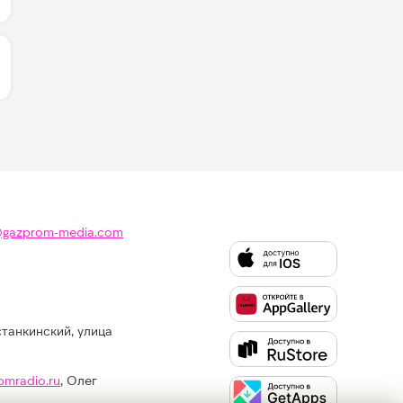
ЛИЧЕСТВО ЛАЙКОВ ЗА "ГОРОД АНГЕЛОВ - МОЯ МИШЕЛЬ
@gazprom-media.com
станкинский, улица
Слушайте
Like
FM
pmradio.ru
, Олег
в: