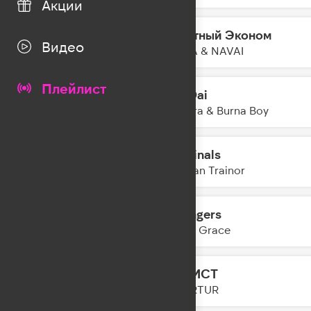
Акции
Грустный Эконом
12:23
Видео
PIZZA & NAVAI
Плейлист
Dai Dai
12:21
Shakira & Burna Boy
Criminals
12:18
Meghan Trainor
Strangers
12:14
Kenya Grace
ЭГОИСТ
12:12
GOARTUR