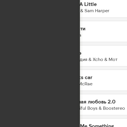
Just A Little
11:57
Juste & Sam Harper
Прости
11:55
Амура
Шадэ
11:53
By Индия & Xcho & Мот
Sports car
11:51
Tate McRae
Нежная любовь 2.0
11:47
Beautiful Boys & Boostereo
Give Me Something