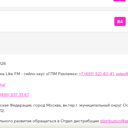
84
КО
026
на Like FM - сейлз-хаус «ГПМ Реклама»:
+7 (495) 921-40-41
,
sales
ru/
 (495) 937 33 67
ская Федерация, город Москва, вн.тер.г. муниципальный округ О
12.
льного развития обращаться в Отдел дистрибуции
distribution@g