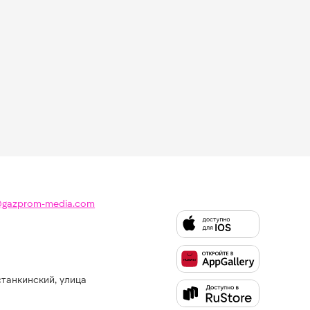
@gazprom-media.com
станкинский, улица
Слушайте
Like