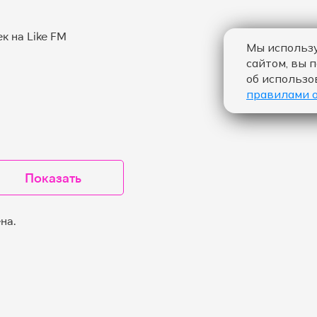
Мы использу
сайтом, вы 
об использо
правилами 
Показать
на.