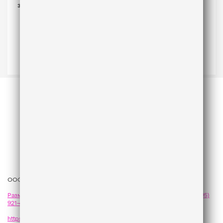
ООО «ГПМ Радио», 2026
Размещение рекламы
на Like FM - сейлз-хаус «ГПМ Реклама»:
+7 (495)
921-40-41
,
sales@gazprom-media.com
https://gpmsaleshouse.ru/