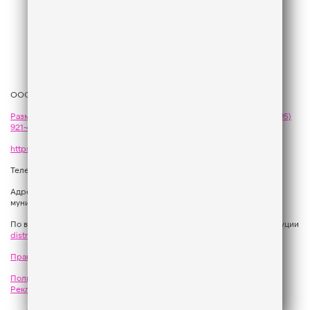
ООО «ГПМ Радио», 2026
Размещение рекламы
на Like FM - сейлз-хаус «ГПМ Реклама»:
+7 (495)
921-40-41
,
sales@gazprom-media.com
https://gpmsaleshouse.ru/
Телефон редакции:
+7 (495) 937 33 67
Адрес: 129075, Российская Федерация, город Москва, вн.тер.г.
муниципальный округ Останкинский, улица Новомосковская, дом 12.
По вопросам регионального развития обращаться в Отдел дистрибуции
distribution@gpmradio.ru
, Олег Иванов
Правила участия в акциях, конкурсах, играх
Политика конфиденциальности
Результаты СОУТ
Реклама на Like FM
Как получить приз?