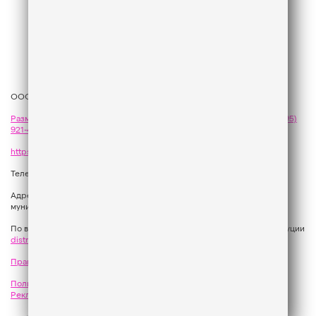
ООО «ГПМ Радио», 2026
Размещение рекламы
на Like FM - сейлз-хаус «ГПМ Реклама»:
+7 (495)
921-40-41
,
sales@gazprom-media.com
https://gpmsaleshouse.ru/
Телефон редакции:
+7 (495) 937 33 67
Адрес: 129075, Российская Федерация, город Москва, вн.тер.г.
муниципальный округ Останкинский, улица Новомосковская, дом 12.
По вопросам регионального развития обращаться в Отдел дистрибуции
distribution@gpmradio.ru
, Олег Иванов
Правила участия в акциях, конкурсах, играх
Политика конфиденциальности
Результаты СОУТ
Реклама на Like FM
Как получить приз?