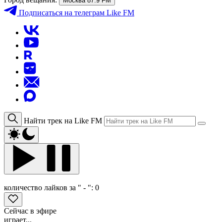
Москва 87.9 FM
Подписаться
на телеграм Like FM
Найти трек на Like FM
количество лайков за " - ":
0
Сейчас в эфире
играет...