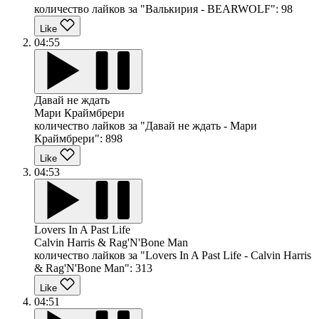
количество лайков за "Валькирия - BEARWOLF":
98
Like
04:55
Давай не ждать
Мари Краймбрери
количество лайков за "Давай не ждать - Мари
Краймбрери":
898
Like
04:53
Lovers In A Past Life
Calvin Harris & Rag'N'Bone Man
количество лайков за "Lovers In A Past Life - Calvin Harris
& Rag'N'Bone Man":
313
Like
04:51