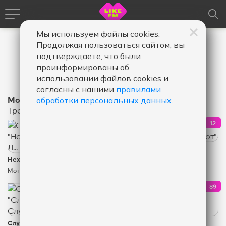
Мы используем файлы cookies.
Продолжая пользоваться сайтом, вы
подтверждаете, что были
проинформированы об
использовании файлов cookies и
согласны с нашими
правилами
Мот
обработки персональных данных
.
Треки
2
12
КОЛИЧЕСТВО ЛАЙКОВ ЗА "НЕХВАТКА ВИТАМИНА Л
КОЛ
Мурашками
Нехватка витамина Л...
Мот
&
Мот
Ayka
130
89
КОЛИЧЕСТВО ЛАЙКОВ ЗА "СЛУЧАЙНОСТИ НЕ СЛ
КОЛ
Случайности Не
Перемены - это