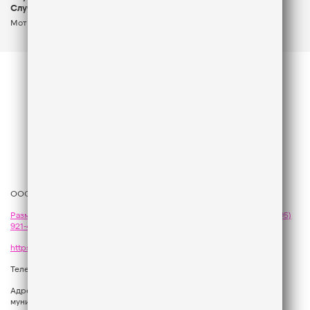
Случайны
красиво
Мот
Мот
ООО «ГПМ Радио», 2026
Размещение рекламы
на Like FM - сейлз-хаус «ГПМ Реклама»:
+7 (495)
921-40-41
,
sales@gazprom-media.com
https://gpmsaleshouse.ru/
Телефон редакции:
+7 (495) 937 33 67
Адрес: 129075, Российская Федерация, город Москва, вн.тер.г.
муниципальный округ Останкинский, улица Новомосковская, дом 12.