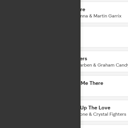
Bizarre
04:41
Madonna & Martin Garrix
МЫ
04:39
IOWA
Flowers
04:37
Alle Farben & Graham Cand
Take Me There
04:35
DA TI
Turn Up The Love
04:33
Claptone & Crystal Fighters