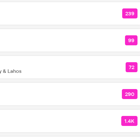
239
КОЛ
99
КО
72
КО
y & Lahos
290
КОЛ
1.4K
КОЛ