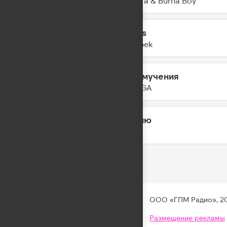
Shakira & Burna Boy
Limits
04:06
Imanbek
Мои мучения
04:04
NEMIGA
Помню
04:02
JONY
ООО «ГПМ Радио», 2
Размещение рекламы