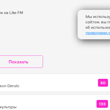
Мы использу
сайтом, вы 
об использо
правилами 
Показать
60
КОЛ
ason Derulo
133
КОЛ
культуры