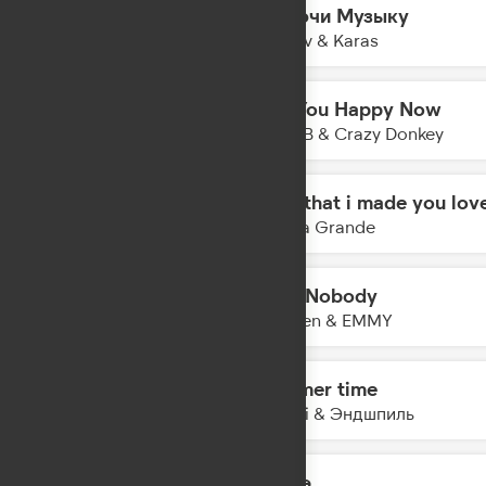
Включи Музыку
04:30
Filatov & Karas
Are You Happy Now
04:28
R3HAB & Crazy Donkey
hate that i made you lov
04:26
Ariana Grande
Ain't Nobody
04:24
Braaten & EMMY
Summer time
04:23
Miyagi & Эндшпиль
Шадэ