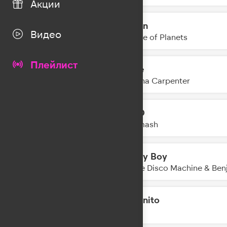
Акции
Destin
04:53
Видео
Parade of Planets
Плейлист
Taste
04:51
Sabrina Carpenter
АРГО
04:49
DJ Smash
Honey Boy
04:46
Purple Disco Machine & Ben
Morenito
04:44
INNA