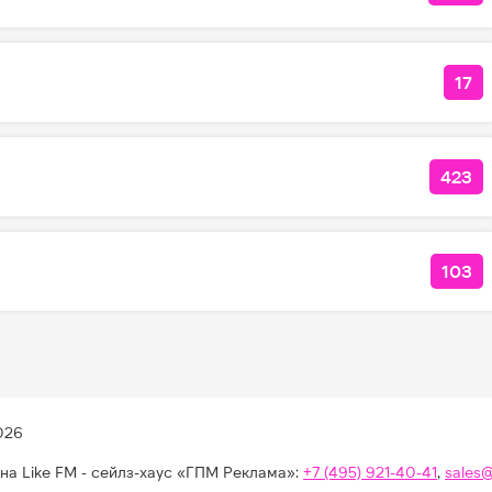
17
КО
423
КОЛ
103
КОЛ
026
на Like FM - сейлз-хаус «ГПМ Реклама»:
+7 (495) 921-40-41
,
sales