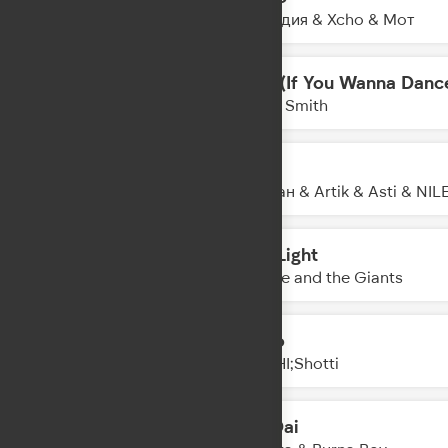
04:20
By Индия & Xcho & Мот
Stay (If You Wanna Danc
04:18
Myles Smith
Худи
04:16
Джиган & Artik & Asti & NI
Red Light
04:13
Sophie and the Giants
Мало
04:11
AMCHI;Shotti
Dai Dai
04:08