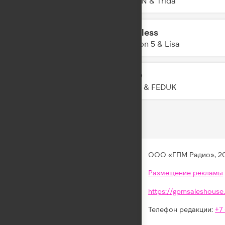
ELMAN & Trida
Priceless
22:39
Maroon 5 & Lisa
LETO
22:37
JONY & FEDUK
ООО «ГПМ Радио», 2
Размещение рекламы
https://gpmsaleshouse.
Телефон редакции:
+7