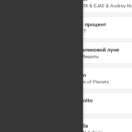
22:53
HUNTRX & EJAE & Audrey Nu
Один процент
22:51
ZIVERT
На малиновой луне
22:49
Моя Мишель
Destin
22:46
Parade of Planets
Morenito
22:44
INNA
С неба
22:41