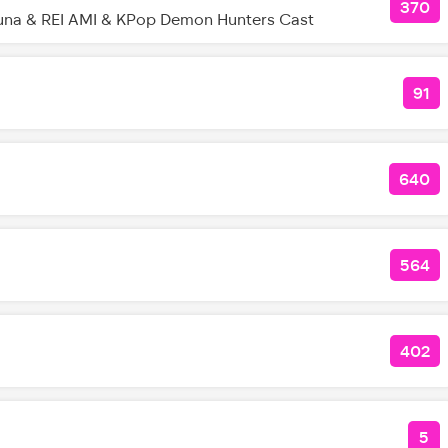
370
КОЛ
na & REI AMI & KPop Demon Hunters Cast
91
КО
640
КОЛ
564
КОЛ
402
КОЛ
5
КО