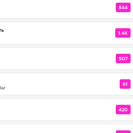
544
КОЛ
ть
1.4K
КОЛ
я
507
КОЛ
61
КО
lar
420
КОЛ