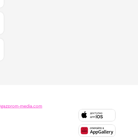
ИЧЕСТВО ЛАЙКОВ ЗА "PRICELESS - MAROON 5 & LISA":
ИЧЕСТВО ЛАЙКОВ ЗА "LETO - JONY & FEDUK":
@gazprom-media.com