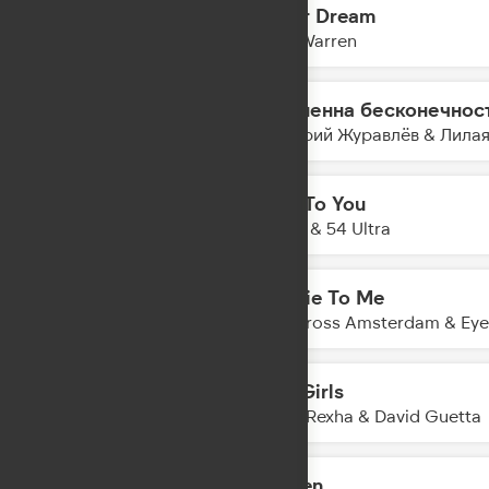
Fever Dream
23:06
Alex Warren
Временна бесконечнос
23:04
Дмитрий Журавлёв & Лила
Talk To You
23:01
Anotr & 54 Ultra
Mr. Lie To Me
22:58
Kris Kross Amsterdam & Eye
Sad Girls
22:56
Bebe Rexha & David Guetta
Golden