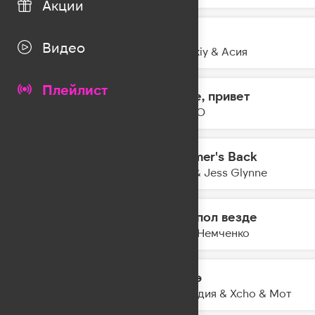
Акции
Лети
23:29
Видео
Zvonkiy & Асия
Плейлист
Море, привет
23:27
DABRO
Summer's Back
23:25
Alok & Jess Glynne
Танцпол везде
23:23
Анна Немченко
Шадэ
23:21
By Индия & Xcho & Мот