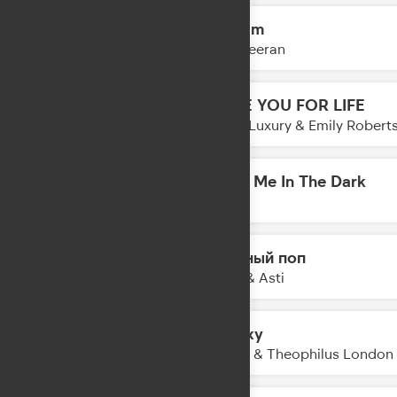
Azizam
23:18
Ed Sheeran
LOVE YOU FOR LIFE
23:16
Loud Luxury & Emily Robert
Meet Me In The Dark
23:14
AVE
Модный поп
23:11
Artik & Asti
Galaxy
23:09
Kungs & Theophilus London