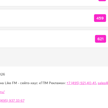
459
КОЛ
621
КОЛ
026
на Like FM - сейлз-хаус «ГПМ Реклама»:
+7 (495) 921-40-41
,
sales
ru/
 (495) 937 33 67