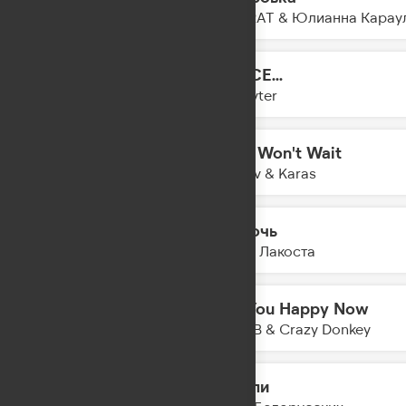
11:56
SOCRAT & Юлианна Карау
DANCE...
11:53
Slayyyter
Time Won't Wait
11:51
Filatov & Karas
На ночь
11:50
Коста Лакоста
Are You Happy Now
11:48
R3HAB & Crazy Donkey
Мысли
11:45