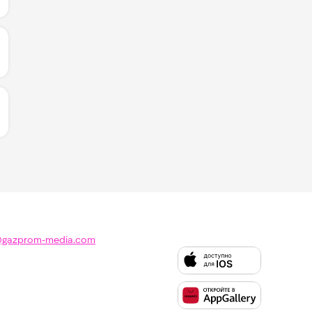
ИЧЕСТВО ЛАЙКОВ ЗА "ЭКСПОНАТ - MIA BOYKA":
ЛИЧЕСТВО ЛАЙКОВ ЗА "SHINE - OLIVER HELDENS & RORO
@gazprom-media.com