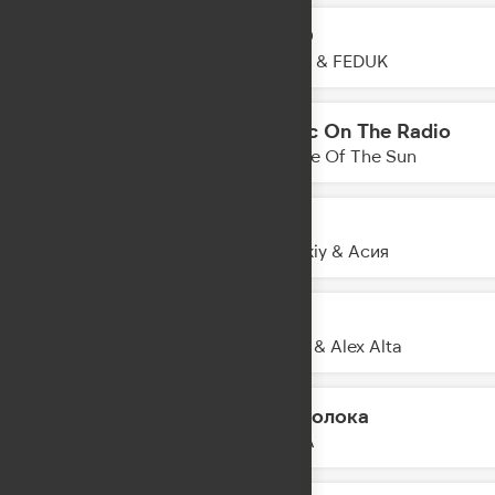
LETO
12:20
JONY & FEDUK
Music On The Radio
12:18
Empire Of The Sun
Лети
12:14
Zvonkiy & Асия
1 & 2
12:12
KDDK & Alex Alta
Проволока
12:10
PIZZA