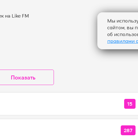
Мы использу
сайтом, вы 
об использо
правилами 
Показать
15
КО
287
КОЛ