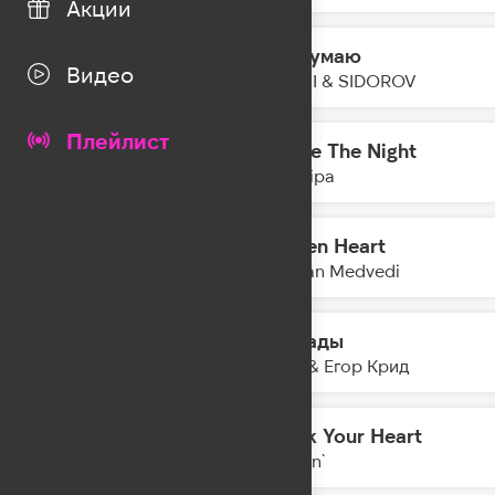
Акции
Не Думаю
12:32
Видео
NANSI & SIDOROV
Плейлист
Dance The Night
12:30
Dua Lipa
Broken Heart
12:28
Bogdan Medvedi
Шарады
12:24
MOT & Егор Крид
Break Your Heart
12:22
Bormin`