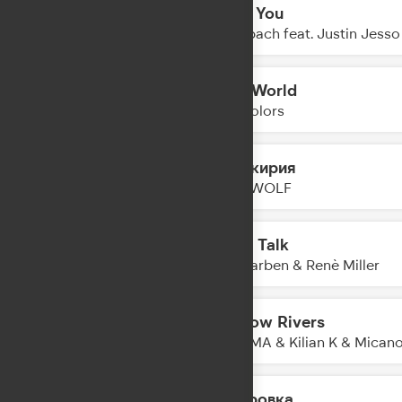
Over You
12:08
Ofenbach feat. Justin Jesso
Mad World
12:05
Twocolors
Валькирия
12:04
BEARWOLF
Body Talk
12:01
Alle Farben & Renè Miller
I Follow Rivers
11:58
KALUMA & Kilian K & Mican
Газировка