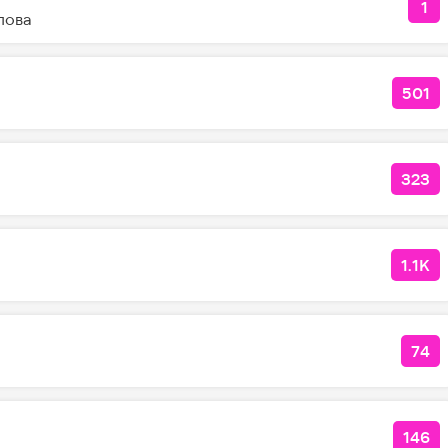
1
КО
лова
501
КОЛ
323
КОЛ
1.1K
КОЛ
74
КО
146
КОЛ