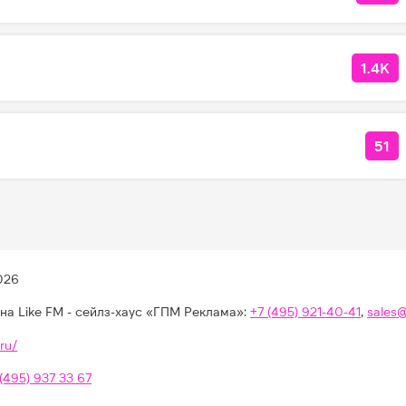
1.4K
КОЛ
51
КО
026
на Like FM - сейлз-хаус «ГПМ Реклама»:
+7 (495) 921-40-41
,
sales
ru/
 (495) 937 33 67