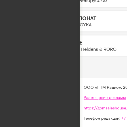
Тима Белорусских
ЭКСПОНАТ
11:43
MIA BOYKA
SHINE
11:41
Oliver Heldens & RORO
ООО «ГПМ Радио», 2
Размещение рекламы
https://gpmsaleshouse.
Телефон редакции:
+7