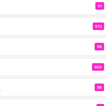
51
КО
572
КОЛ
98
КО
603
КОЛ
58
КОЛ
o