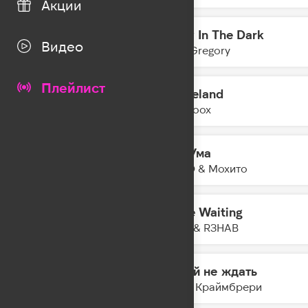
Акции
Glow In The Dark
14:30
Видео
Tom Gregory
Плейлист
Graceland
14:28
Yearboox
Без Ума
14:25
HOVO & Мохито
I'll Be Waiting
14:23
INNA & R3HAB
Давай не ждать
14:21
Мари Краймбрери