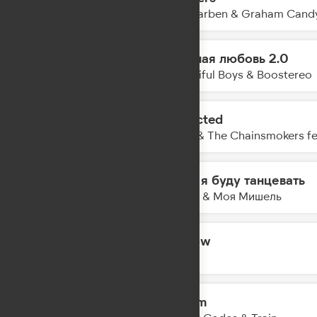
13:52
Alle Farben & Graham Cand
Нежная любовь 2.0
13:50
Beautiful Boys & Boostereo
Addicted
13:47
Zerb & The Chainsmokers fe
Если я буду танцевать
13:44
Баста & Моя Мишель
Hollow
13:41
Eben
Bloom
13:39