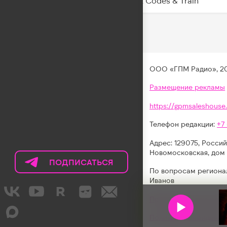
Cheat Codes & Train
ООО «ГПМ Радио», 2
Размещение рекламы
https://gpmsaleshouse.
Телефон редакции:
+7
Адрес: 129075, Россий
Новомосковская, дом 
ПОДПИСАТЬСЯ
НА
По вопросам региона
ТЕЛЕГРАМ
Иванов
LIKE
Правила участия в акц
FM
Политика конфиденци