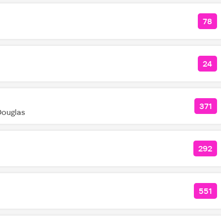
78
КО
24
КО
371
КОЛ
Douglas
292
КОЛ
551
КОЛ