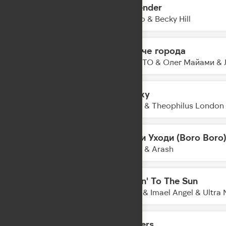
Surrender
14:06
Alesso & Becky Hill
Громче города
14:03
NILETTO & Олег Майами & 
Galaxy
14:01
Kungs & Theophilus London
Уходи Уходи (Boro Boro
13:57
JONY & Arash
Movin' To The Sun
13:55
Hugel & Imael Angel & Ultra 
Flowers