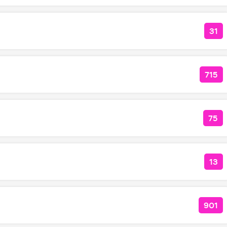
31
КО
715
КОЛ
75
КО
13
КОЛ
901
КОЛ