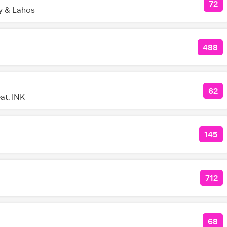
72
КО
y & Lahos
488
КОЛ
62
КОЛ
at. INK
145
КОЛ
712
КОЛ
68
КОЛ