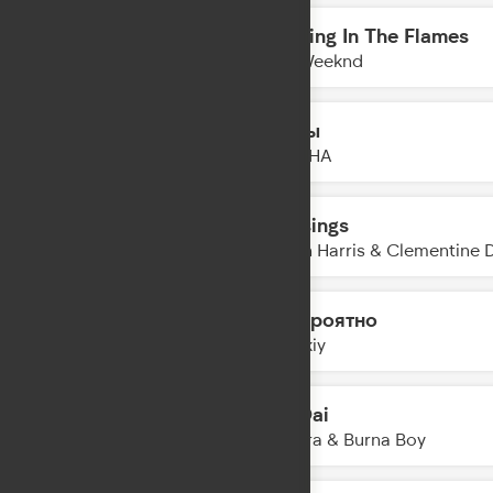
Dancing In The Flames
14:19
The Weeknd
Тайны
14:15
DAASHA
Blessings
14:13
Calvin Harris & Clementine 
Невероятно
14:11
Zvonkiy
Dai Dai
14:08
Shakira & Burna Boy