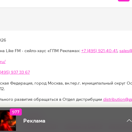
026
на Like FM - сейлз-хаус «ГПМ Реклама»:
+7 (495) 921-40-41
,
sales
ru/
 (495) 937 33 67
ская Федерация, город Москва, вн.тер.г. муниципальный округ О
12.
льного развития обращаться в Отдел дистрибуции
distribution@g
977
КОЛИЧЕСТВО ЛАЙКОВ ЗА " - ":
иях, конкурсах, играх
Реклама
альности
Результаты СОУТ
Реклама на Like FM
Как получи