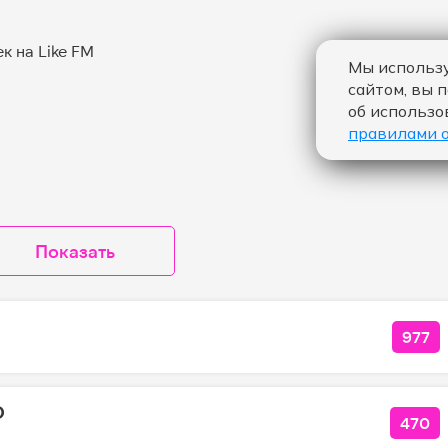
Мы использу
сайтом, вы 
об использо
правилами 
Показать
977
КОЛ
О
470
КОЛ