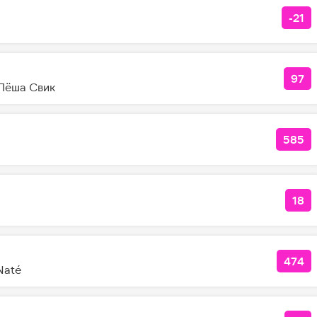
-21
КОЛ
97
КО
Лёша Свик
585
КОЛ
)
18
КО
474
КОЛ
Naté