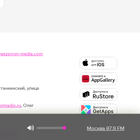
@gazprom-media.com
станкинский, улица
Слушайте
Like
FM
pmradio.ru
, Олег
в:
Москва 87.9 FM
ть приз?