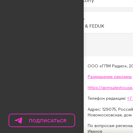
Joel Corry
LETO
16:01
JONY & FEDUK
ООО «ГПМ Радио», 2
Размещение рекламы
https://gpmsaleshouse.
Телефон редакции:
+7
Адрес: 129075, Россий
Новомосковская, дом 
ПОДПИСАТЬСЯ
НА
По вопросам региона
ТЕЛЕГРАМ
Иванов