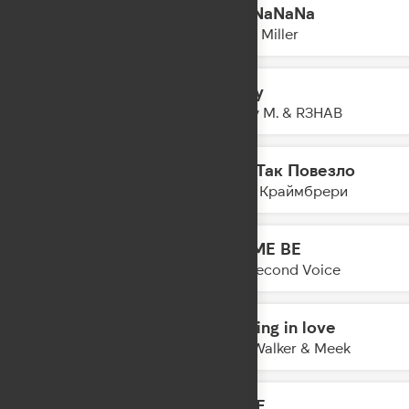
Hey NaNaNa
16:28
Misha Miller
Sunny
16:26
Boney M. & R3HAB
Мне Так Повезло
16:23
Мари Краймбрери
LET ME BE
16:21
The Second Voice
Dancing in love
16:18
Alan Walker & Meek
SHINE