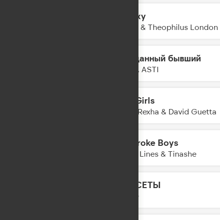
Galaxy
16:40
Kungs & Theophilus London
Преданный бывший
16:38
ANNA ASTI
Sad Girls
16:36
Bebe Rexha & David Guetta
No Broke Boys
16:31
Disco Lines & Tinashe
КАССЕТЫ
16:30
LYRIQ