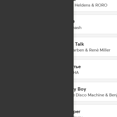
16:15
Oliver Heldens & RORO
АРГО
16:12
DJ Smash
Body Talk
16:10
Alle Farben & Renè Miller
Счастье
16:08
DAASHA
Honey Boy
16:05
Purple Disco Machine & Ben
Whisper
16:03