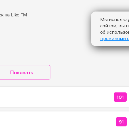
Мы использу
сайтом, вы 
об использо
правилами 
Показать
101
КОЛ
91
КО