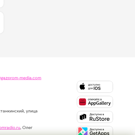
ИЧЕСТВО ЛАЙКОВ ЗА "LETO - JONY & FEDUK":
@gazprom-media.com
станкинский, улица
Слушайте
Like
FM
pmradio.ru
, Олег
в: