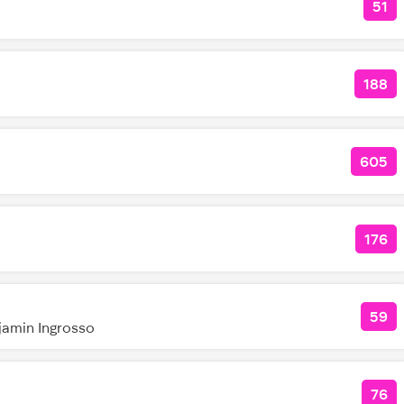
51
КО
188
КОЛ
605
КОЛ
176
КОЛ
59
КОЛ
jamin Ingrosso
76
КО