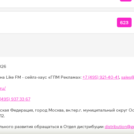
623
КОЛ
026
на Like FM - сейлз-хаус «ГПМ Реклама»:
+7 (495) 921-40-41
,
sales
ru/
 (495) 937 33 67
ская Федерация, город Москва, вн.тер.г. муниципальный округ О
12.
льного развития обращаться в Отдел дистрибуции
distribution@g