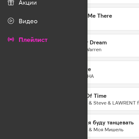
Акции
Take Me There
16:54
Видео
DA TI
Плейлист
Fever Dream
16:51
Alex Warren
Amore
16:49
NYUSHA
End Of Time
16:45
Lucas & Steve & LAWRENT f
Если я буду танцевать
16:43
Баста & Моя Мишель