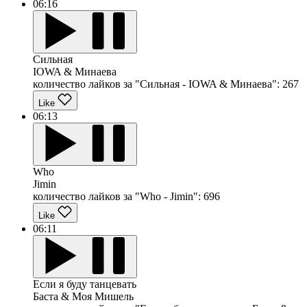
06:16
Сильная
IOWA & Минаева
количество лайков за "Сильная - IOWA & Минаева":
267
Like
06:13
Who
Jimin
количество лайков за "Who - Jimin":
696
Like
06:11
Если я буду танцевать
Баста & Моя Мишель