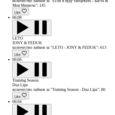
количество лайков за "Если я буду танцевать - Баста &
Моя Мишель":
145
Like
06:08
LETO
JONY & FEDUK
количество лайков за "LETO - JONY & FEDUK":
613
Like
06:06
Training Season
Dua Lipa
количество лайков за "Training Season - Dua Lipa":
80
Like
06:04