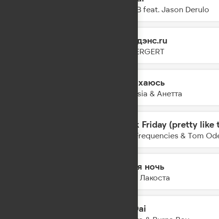
13:46
R3HAB feat. Jason Derulo
Евродэнс.ru
13:44
ICEGERGERT
Задыхаюсь
13:41
Amnesia & Анетта
Black Friday (pretty like 
13:39
Lost Frequencies & Tom Ode
Белая ночь
13:37
Коста Лакоста
Dai Dai
13:34