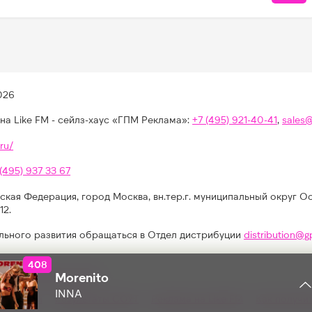
026
на Like FM - сейлз-хаус «ГПМ Реклама»:
+7 (495) 921-40-41
,
sales
ru/
 (495) 937 33 67
ская Федерация, город Москва, вн.тер.г. муниципальный округ О
12.
льного развития обращаться в Отдел дистрибуции
distribution@g
408
КОЛИЧЕСТВО ЛАЙКОВ ЗА " - ":
иях, конкурсах, играх
Morenito
INNA
альности
Результаты СОУТ
Реклама на Like FM
Как получи