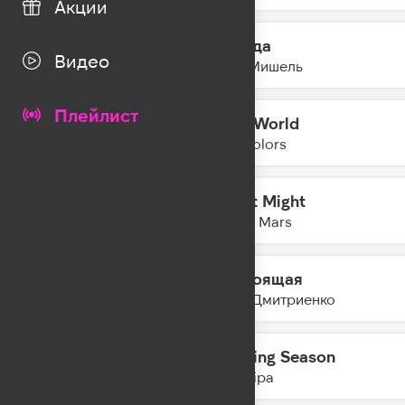
Акции
Иногда
14:23
Видео
Моя Мишель
Плейлист
Mad World
14:21
Twocolors
I Just Might
14:18
Bruno Mars
Настоящая
14:14
Ваня Дмитриенко
Training Season
14:12
Dua Lipa