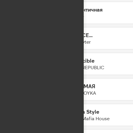
Аутентичная
14:10
LYRIQ
DANCE...
14:08
Slayyyter
Invincible
14:05
ONE REPUBLIC
Я САМАЯ
14:02
MIA BOYKA
Mafia Style
14:01
Trap Mafia House