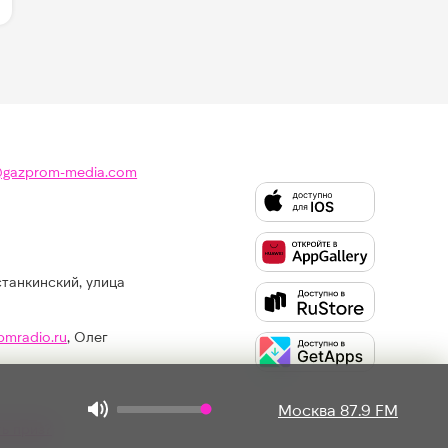
@gazprom-media.com
станкинский, улица
Слушайте
Like
FM
pmradio.ru
, Олег
в:
Москва 87.9 FM
ть приз?