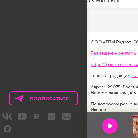
Shakira & Burna Boy
ООО «ГПМ Радио», 2
Размещение рекламы
https://gpmsaleshouse.
Телефон редакции:
+7
Адрес: 129075, Россий
Новомосковская, дом 
ПОДПИСАТЬСЯ
НА
По вопросам региона
ТЕЛЕГРАМ
Иванов
LIKE
Правила участия в акц
FM
Политика конфиденци