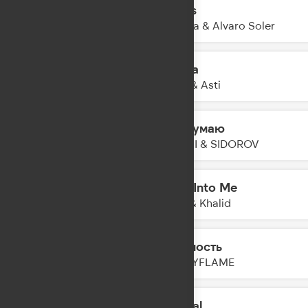
Adios
13:57
Lavinia & Alvaro Soler
Кукла
13:55
Artik & Asti
Не Думаю
13:53
NANSI & SIDOROV
Dive Into Me
13:51
Alok & Khalid
Нежность
13:49
HOLLYFLAME
Animal