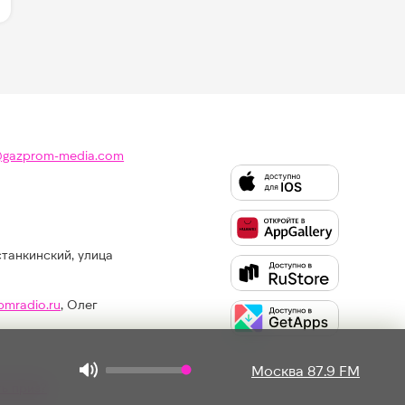
@gazprom-media.com
станкинский, улица
Слушайте
Like
FM
pmradio.ru
, Олег
в:
Москва 87.9 FM
ть приз?