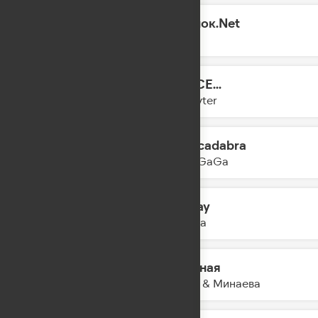
Одинок.Net
10:25
MOT
DANCE...
10:23
Slayyyter
Abracadabra
10:20
Lady GaGa
Homay
10:15
Ay Yola
Сильная
10:13
IOWA & Минаева