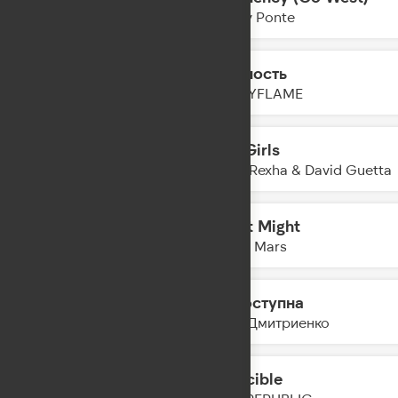
09:58
Gabry Ponte
Нежность
09:55
HOLLYFLAME
Sad Girls
09:53
Bebe Rexha & David Guetta
I Just Might
09:51
Bruno Mars
Недоступна
09:49
Ваня Дмитриенко
Invincible
09:47