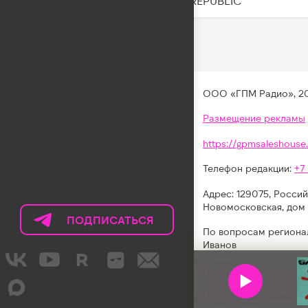
ONE REPUBLIC
ООО «ГПМ Радио», 2
Размещение рекламы
https://gpmsaleshouse.
Телефон редакции:
+7
Адрес: 129075, Россий
Новомосковская, дом 
ПОДПИСАТЬСЯ
НА
По вопросам региона
ТЕЛЕГРАМ
Иванов
LIKE
Правила участия в акц
FM
Политика конфиденци