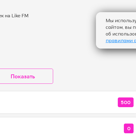
Мы использу
сайтом, вы 
об использо
правилами 
Показать
500
КОЛ
0
КО