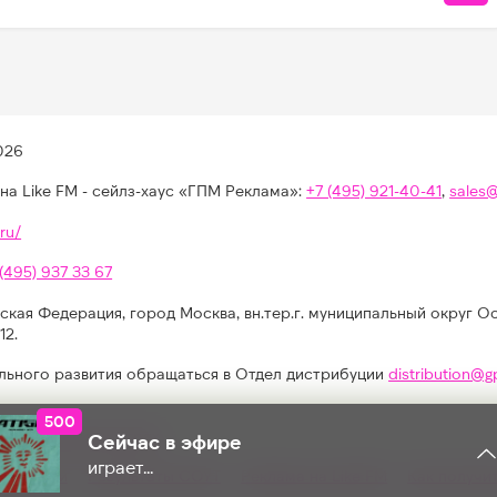
026
на Like FM - сейлз-хаус «ГПМ Реклама»:
+7 (495) 921-40-41
,
sales
ru/
 (495) 937 33 67
ская Федерация, город Москва, вн.тер.г. муниципальный округ О
12.
льного развития обращаться в Отдел дистрибуции
distribution@g
500
КОЛИЧЕСТВО ЛАЙКОВ ЗА " - ":
иях, конкурсах, играх
Сейчас в эфире
играет...
альности
Результаты СОУТ
Реклама на Like FM
Как получи