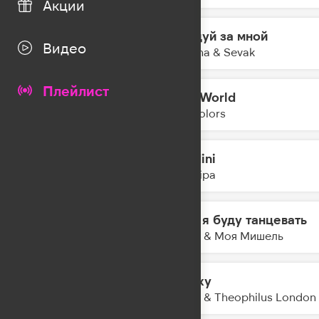
Акции
Следуй за мной
10:39
Видео
Gayana & Sevak
Плейлист
Mad World
10:37
Twocolors
Houdini
10:33
Dua Lipa
Если я буду танцевать
10:30
Баста & Моя Мишель
Galaxy
10:28
Kungs & Theophilus London