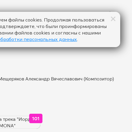
ем файлы cookies. Продолжая пользоваться
подтверждаете, что были проинформированы
вании файлов cookies и согласны с нашими
обработки персональных данных
.
, Мещеряков Александр Вячеславович (Композитор)
101
NA":
ЙКОВ ЗА "ЧЁРНАЯ КОШКА - MONA":
КОЛИЧЕСТВО ЛАЙКОВ ЗА "ИОРДАН (JOR