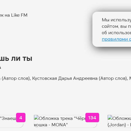
Мы использу
сайтом, вы 
об использо
правилами 
шь ли ты
О ЛАЙКОВ ЗА "ЗНАЕШЬ ЛИ ТЫ - MONA":
A
 (Автор слов), Кустовская Дарья Андреевна (Автор слов)
4
134
А "ПОПРОШУ ТЕБЯ - MONA":
КОЛИЧЕСТВО ЛАЙКОВ ЗА "ЗНАЕШЬ ЛИ ТЫ - MO
КОЛИЧЕСТВО ЛА