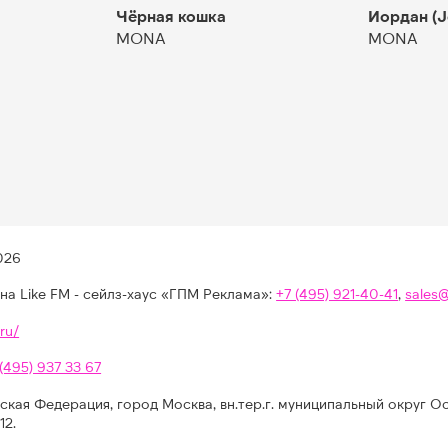
Чёрная кошка
Иордан (J
MONA
MONA
026
на Like FM - сейлз-хаус «ГПМ Реклама»:
+7 (495) 921-40-41
,
sales
ru/
 (495) 937 33 67
ская Федерация, город Москва, вн.тер.г. муниципальный округ О
12.