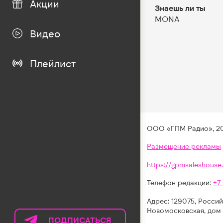
Акции
Попрошу тебя
Знаешь ли ты
MONA
MONA
Видео
Плейлист
ООО «ГПМ Радио», 2
Размещение рекламы
https://gpmsaleshouse.
Телефон редакции:
+7
Адрес: 129075, Россий
Новомосковская, дом 
ПОДПИСАТЬСЯ