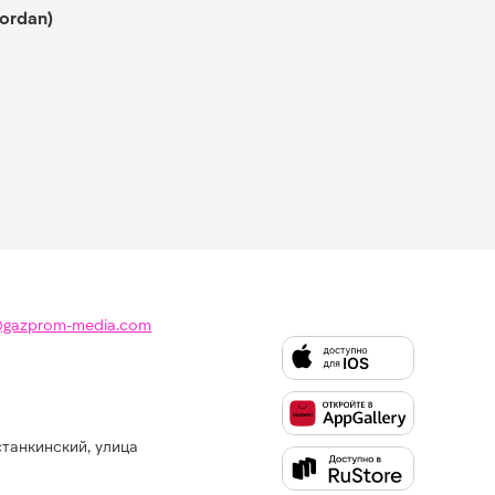
ordan)
@gazprom-media.com
станкинский, улица
Слушайте
Like