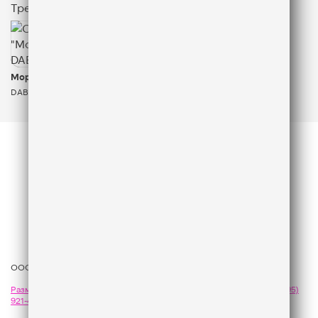
Треки
826
КОЛИЧЕСТВО ЛАЙКОВ ЗА "МОРЕ, ПРИВЕТ - DAB
Море, привет
DABRO
ООО «ГПМ Радио», 2026
Размещение рекламы
на Like FM - сейлз-хаус «ГПМ Реклама»:
+7 (495)
921-40-41
,
sales@gazprom-media.com