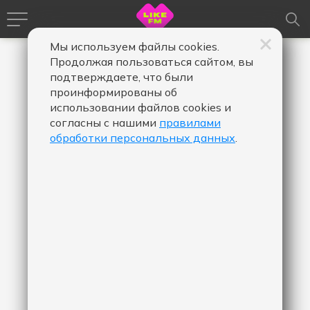
Мы используем файлы cookies.
Продолжая пользоваться сайтом, вы
подтверждаете, что были
проинформированы об
использовании файлов cookies и
согласны с нашими
правилами
обработки персональных данных
.
826
КОЛИЧЕСТВО ЛАЙКОВ
Море, привет
DABRO
Над треком работали: Засидкевич
Михаил Николаевич (Композитор),
Засидкевич Иван Николаевич
(Композитор), Засидкевич Михаил
Николаевич (Автор слов),
Засидкевич Иван Николаевич
(Автор слов)