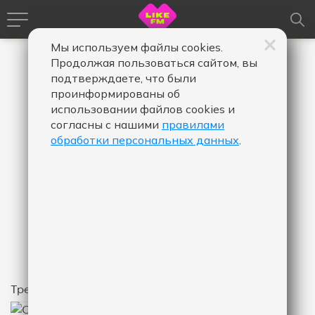
Мы используем файлы cookies.
Продолжая пользоваться сайтом, вы
подтверждаете, что были
проинформированы об
использовании файлов cookies и
согласны с нашими
правилами
обработки персональных данных
.
262
КОЛИЧЕСТВО ЛАЙКОВ
ЭГОИСТ
GOARTUR
Над треком работали: Нерсесян
Артур Санасарович (Автор слов),
Нерсесян Артур Санасарович
(Композитор)
Треки
262
КОЛИЧЕСТВО ЛАЙКОВ ЗА "ЭГОИСТ - GOARTUR"