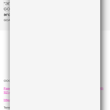
ЭГОИСТ
GOARTUR
ООО «ГПМ Радио», 2026
Размещение рекламы
на Like FM - сейлз-хаус «ГПМ Реклама»:
+7 (495)
921-40-41
,
sales@gazprom-media.com
https://gpmsaleshouse.ru/
Телефон редакции:
+7 (495) 937 33 67