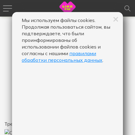
Мы используем файлы cookies.
Продолжая пользоваться сайтом, вы
подтверждаете, что были
проинформированы об
использовании файлов cookies и
согласны с нашими
правилами
обработки персональных данных
.
992
КОЛИЧЕСТВО ЛАЙКОВ
Шадэ
By Индия & Xcho & Мот
Над треком работали: Мот (Автор
слов), Хачик Араикович Дунамалян
(Автор слов), V. Vavilov (Автор
слов), V. Vavilov (Композитор)
Треки
992
КОЛИЧЕСТВО ЛАЙКОВ ЗА "ШАДЭ - BY ИНДИЯ":