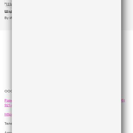
Шадэ
&
&
By Индия
Xcho
Мот
ООО «ГПМ Радио», 2026
Размещение рекламы
на Like FM - сейлз-хаус «ГПМ Реклама»:
+7 (495)
921-40-41
,
sales@gazprom-media.com
https://gpmsaleshouse.ru/
Телефон редакции:
+7 (495) 937 33 67
Адрес: 129075, Российская Федерация, город Москва, вн.тер.г.